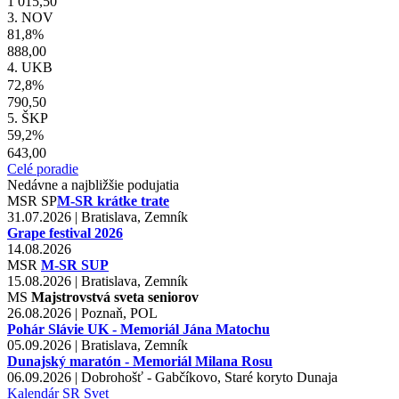
1 015,50
3. NOV
81,8%
888,00
4. UKB
72,8%
790,50
5. ŠKP
59,2%
643,00
Celé poradie
Nedávne a najbližšie podujatia
MSR
SP
M-SR krátke trate
31.07.2026 | Bratislava, Zemník
Grape festival 2026
14.08.2026
MSR
M-SR SUP
15.08.2026 | Bratislava, Zemník
MS
Majstrovstvá sveta seniorov
26.08.2026 | Poznaň, POL
Pohár Slávie UK - Memoriál Jána Matochu
05.09.2026 | Bratislava, Zemník
Dunajský maratón - Memoriál Milana Rosu
06.09.2026 | Dobrohošť - Gabčíkovo, Staré koryto Dunaja
Kalendár
SR
Svet