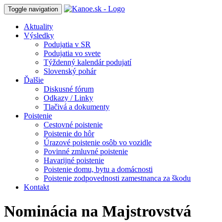
Toggle navigation
Aktuality
Výsledky
Podujatia v SR
Podujatia vo svete
Týždenný kalendár podujatí
Slovenský pohár
Ďalšie
Diskusné fórum
Odkazy / Linky
Tlačivá a dokumenty
Poistenie
Cestovné poistenie
Poistenie do hôr
Úrazové poistenie osôb vo vozidle
Povinné zmluvné poistenie
Havarijné poistenie
Poistenie domu, bytu a domácnosti
Poistenie zodpovednosti zamestnanca za škodu
Kontakt
Nominácia na Majstrovstvá