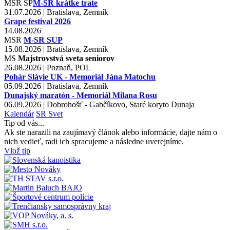
MSR
SP
M-SR krátke trate
31.07.2026 | Bratislava, Zemník
Grape festival 2026
14.08.2026
MSR
M-SR SUP
15.08.2026 | Bratislava, Zemník
MS
Majstrovstvá sveta seniorov
26.08.2026 | Poznaň, POL
Pohár Slávie UK - Memoriál Jána Matochu
05.09.2026 | Bratislava, Zemník
Dunajský maratón - Memoriál Milana Rosu
06.09.2026 | Dobrohošť - Gabčíkovo, Staré koryto Dunaja
Kalendár
SR
Svet
Tip od vás...
Ak ste narazili na zaujímavý článok alebo informácie, dajte nám o
nich vedieť, radi ich spracujeme a následne uverejníme.
Vlož tip