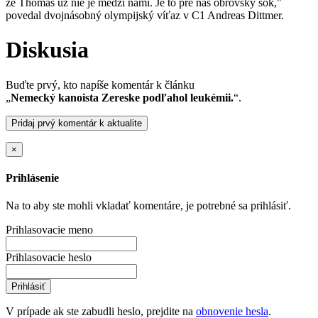
že Thomas už nie je medzi nami. Je to pre nás obrovský šok,"
povedal dvojnásobný olympijský víťaz v C1 Andreas Dittmer.
Diskusia
Buďte prvý, kto napíše komentár k článku
„
Nemecký kanoista Zereske podľahol leukémii.
“.
Pridaj prvý komentár k aktualite
×
Prihlásenie
Na to aby ste mohli vkladať komentáre, je potrebné sa prihlásiť.
Prihlasovacie meno
Prihlasovacie heslo
Prihlásiť
V prípade ak ste zabudli heslo, prejdite na
obnovenie hesla
.