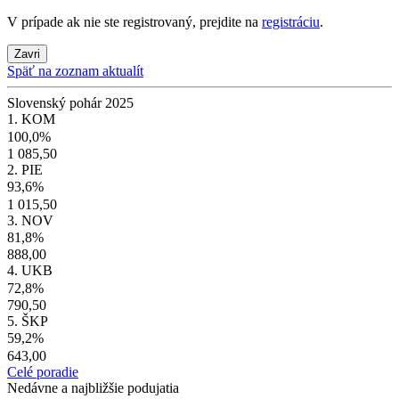
V prípade ak nie ste registrovaný, prejdite na
registráciu
.
Zavri
Späť na zoznam aktualít
Slovenský pohár 2025
1. KOM
100,0%
1 085,50
2. PIE
93,6%
1 015,50
3. NOV
81,8%
888,00
4. UKB
72,8%
790,50
5. ŠKP
59,2%
643,00
Celé poradie
Nedávne a najbližšie podujatia