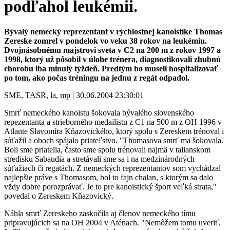
podľahol leukémii.
Bývalý nemecký reprezentant v rýchlostnej kanoistike Thomas
Zereske zomrel v pondelok vo veku 38 rokov na leukémiu.
Dvojnásobnému majstrovi sveta v C2 na 200 m z rokov 1997 a
1998, ktorý už pôsobil v úlohe trénera, diagnostikovali zhubnú
chorobu iba minulý týždeň. Predtým ho museli hospitalizovať
po tom, ako počas tréningu na jednu z regát odpadol.
SME, TASR, la, mp | 30.06.2004 23:30:01
Smrť nemeckého kanoistu šokovala bývalého slovenského
repezentanta a strieborného medailistu z C1 na 500 m z OH 1996 v
Atlante Slavomíra Kňazovického, ktorý spolu s Zereskem trénoval i
súťažil a oboch spájalo priateľstvo. "Thomasova smrť ma šokovala.
Boli sme priatelia, často sme spolu trénovali najmä v talianskom
stredisku Sabaudia a stretávali sme sa i na medzinárodných
súťažiach či regatách. Z nemeckých reprezentantov som vychádzal
najlepšie práve s Thomasom, bol to fajn chalan, s ktorým sa dalo
vždy dobre porozprávať. Je to pre kanoistický šport veľká strata,"
povedal o Zereskem Kňazovický.
Náhla smrť Zereskeho zaskočila aj členov nemeckého tímu
pripravujúcich sa na OH 2004 v Aténach. "Nemôžem tomu uveriť,