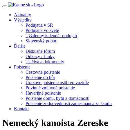
Toggle
navigation
Aktuality
Výsledky
Podujatia v SR
Podujatia vo svete
Týždenný kalendár podujatí
Slovenský pohár
Ďalšie
Diskusné fórum
Odkazy / Linky
Tlačivá a dokumenty
Poistenie
Cestovné poistenie
Poistenie do hôr
Úrazové poistenie osôb vo vozidle
Povinné zmluvné poistenie
Havarijné poistenie
Poistenie domu, bytu a domácnosti
Poistenie zodpovednosti zamestnanca za škodu
Kontakt
Nemecký kanoista Zereske