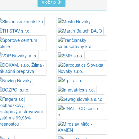
Vlož tip