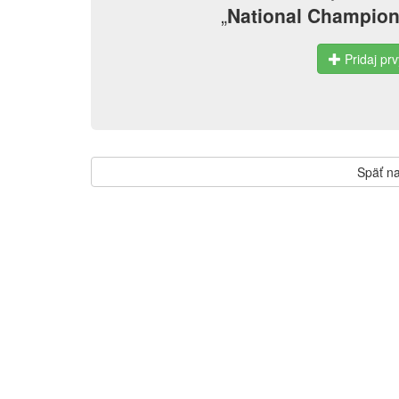
„
National Champions
Pridaj prv
Späť na