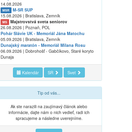
14.08.2026
M-SR SUP
MSR
15.08.2026 | Bratislava, Zemník
Majstrovstvá sveta seniorov
MS
26.08.2026 | Poznaň, POL
Pohár Slávie UK - Memoriál Jána Matochu
05.09.2026 | Bratislava, Zemník
Dunajský maratón - Memoriál Milana Rosu
06.09.2026 | Dobrohošť - Gabčíkovo, Staré koryto
Dunaja
Kalendár
SR
Svet
Tip od vás...
Ak ste narazili na zaujímavý článok alebo
informácie, dajte nám o nich vedieť, radi ich
spracujeme a následne uverejníme.