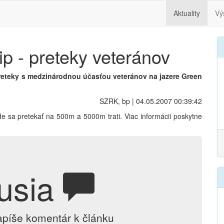
Aktuality
Vý
p - preteky veteránov
preteky s medzinárodnou účasťou veteránov na jazere Green
SZRK, bp | 04.05.2007 00:39:42
de sa pretekať na 500m a 5000m trati. Viac informácii poskytne
usia
apíše komentár k článku