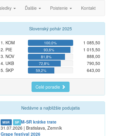
sledky
Ďalšie
Poistenie
Kontakt
Slovenský pohár 2025
1. KOM
1 085,50
100,0%
2. PIE
1 015,50
93,6%
3. NOV
888,00
81,8%
4. UKB
790,50
72,8%
5. ŠKP
643,00
59,2%
Celé poradie
Nedávne a najbližšie podujatia
M-SR krátke trate
MSR
SP
31.07.2026 | Bratislava, Zemník
Grape festival 2026