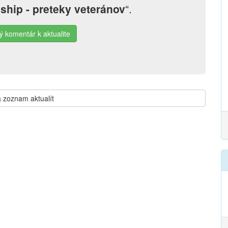
hip - preteky veteránov
“.
ý komentár k aktualite
 zoznam aktualít