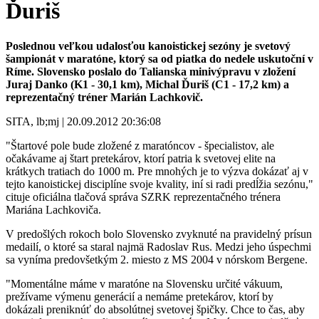
Ďuriš
Poslednou veľkou udalosťou kanoistickej sezóny je svetový
šampionát v maratóne, ktorý sa od piatka do nedele uskutoční v
Ríme. Slovensko poslalo do Talianska minivýpravu v zložení
Juraj Danko (K1 - 30,1 km), Michal Ďuriš (C1 - 17,2 km) a
reprezentačný tréner Marián Lachkovič.
SITA, lb;mj | 20.09.2012 20:36:08
"Štartové pole bude zložené z maratóncov - špecialistov, ale
očakávame aj štart pretekárov, ktorí patria k svetovej elite na
krátkych tratiach do 1000 m. Pre mnohých je to výzva dokázať aj v
tejto kanoistickej disciplíne svoje kvality, iní si radi predĺžia sezónu,"
cituje oficiálna tlačová správa SZRK reprezentačného trénera
Mariána Lachkoviča.
V predošlých rokoch bolo Slovensko zvyknuté na pravidelný prísun
medailí, o ktoré sa staral najmä Radoslav Rus. Medzi jeho úspechmi
sa vyníma predovšetkým 2. miesto z MS 2004 v nórskom Bergene.
"Momentálne máme v maratóne na Slovensku určité vákuum,
prežívame výmenu generácií a nemáme pretekárov, ktorí by
dokázali preniknúť do absolútnej svetovej špičky. Chce to čas, aby