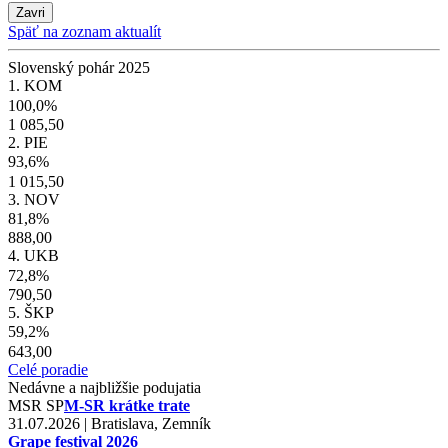
Zavri
Späť na zoznam aktualít
Slovenský pohár 2025
1. KOM
100,0%
1 085,50
2. PIE
93,6%
1 015,50
3. NOV
81,8%
888,00
4. UKB
72,8%
790,50
5. ŠKP
59,2%
643,00
Celé poradie
Nedávne a najbližšie podujatia
MSR
SP
M-SR krátke trate
31.07.2026 | Bratislava, Zemník
Grape festival 2026