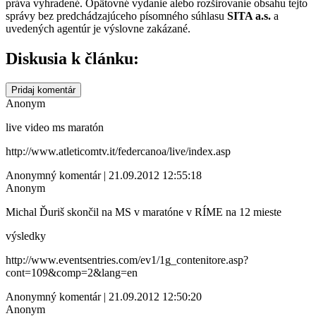
práva vyhradené. Opätovné vydanie alebo rozširovanie obsahu tejto
správy bez predchádzajúceho písomného súhlasu
SITA a.s.
a
uvedených agentúr je výslovne zakázané.
Diskusia k článku:
Pridaj komentár
Anonym
live video ms maratón
http://www.atleticomtv.it/federcanoa/live/index.asp
Anonymný komentár | 21.09.2012 12:55:18
Anonym
Michal Ďuriš skončil na MS v maratóne v RÍME na 12 mieste
výsledky
http://www.eventsentries.com/ev1/1g_contenitore.asp?
cont=109&comp=2&lang=en
Anonymný komentár | 21.09.2012 12:50:20
Anonym