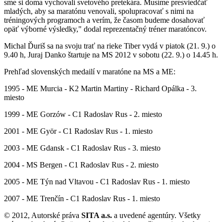
sme si doma vychovali svetového pretekára. Musíme presviedčať
mladých, aby sa maratónu venovali, spolupracovať s nimi na
tréningových programoch a verím, že časom budeme dosahovať
opäť výborné výsledky," dodal reprezentačný tréner maratóncov.
Michal Ďuriš sa na svoju trať na rieke Tiber vydá v piatok (21. 9.) o
9.40 h, Juraj Danko štartuje na MS 2012 v sobotu (22. 9.) o 14.45 h.
Prehľad slovenských medailí v maratóne na MS a ME:
1995 - ME Murcia - K2 Martin Martiny - Richard Opálka - 3.
miesto
1999 - ME Gorzów - C1 Radoslav Rus - 2. miesto
2001 - ME Györ - C1 Radoslav Rus - 1. miesto
2003 - ME Gdansk - C1 Radoslav Rus - 3. miesto
2004 - MS Bergen - C1 Radoslav Rus - 2. miesto
2005 - ME Týn nad Vltavou - C1 Radoslav Rus - 1. miesto
2007 - ME Trenčín - C1 Radoslav Rus - 1. miesto
© 2012, Autorské práva
SITA a.s.
a uvedené agentúry. Všetky