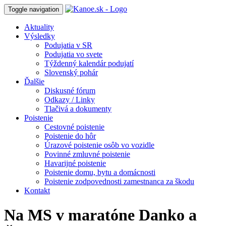
Toggle navigation
Aktuality
Výsledky
Podujatia v SR
Podujatia vo svete
Týždenný kalendár podujatí
Slovenský pohár
Ďalšie
Diskusné fórum
Odkazy / Linky
Tlačivá a dokumenty
Poistenie
Cestovné poistenie
Poistenie do hôr
Úrazové poistenie osôb vo vozidle
Povinné zmluvné poistenie
Havarijné poistenie
Poistenie domu, bytu a domácnosti
Poistenie zodpovednosti zamestnanca za škodu
Kontakt
Na MS v maratóne Danko a