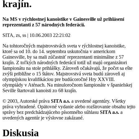
krajín.
Na MS v rýchlostnej kanoistike v Gainesville už prihlásení
reprezentanti z 57 národných federácií.
SITA, zs, ss | 10.06.2003 22:21:02
Na tohtoročných majstrovstvách sveta v rýchlostnej kanoistike,
ktoré sa od 10. do 14. septembra uskutočnia v americkom
Gainesville, by sa mali zúčastniť reprezentanti minimálne z 57
krajín. Z toľkých národných federácií totiž už majú organizátori
šampionátu na stole prihlášky. Zároveň očakávajú, že počet sa ešte
zvýši približne o 15 štátov. Majstrovstvá sveta budú zároveň aj
olympijskou kvalifikáciou pre budúcoročné Hry XXVIII.
olympiády v Aténach. Na minuloročnom šampionáte v španielskej
Seville štartovali kanoisti zo 68 krajín.
© 2003, Autorské práva
SITA a.s.
a uvedené agentúry. Všetky
práva vyhradené. Opätovné vydanie alebo rozširovanie obsahu tejto
správy bez predchádzajúceho písomného súhlasu
SITA a.s.
a
uvedených agentúr je výslovne zakázané.
Diskusia