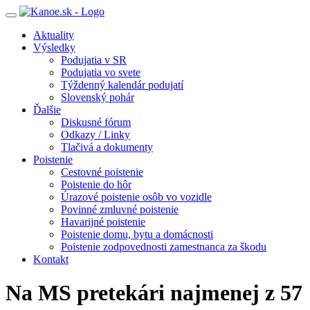
Toggle
navigation
Aktuality
Výsledky
Podujatia v SR
Podujatia vo svete
Týždenný kalendár podujatí
Slovenský pohár
Ďalšie
Diskusné fórum
Odkazy / Linky
Tlačivá a dokumenty
Poistenie
Cestovné poistenie
Poistenie do hôr
Úrazové poistenie osôb vo vozidle
Povinné zmluvné poistenie
Havarijné poistenie
Poistenie domu, bytu a domácnosti
Poistenie zodpovednosti zamestnanca za škodu
Kontakt
Na MS pretekári najmenej z 57