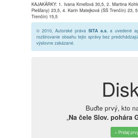
KAJAKÁRKY: 1. Ivana Kmeťová 30,5, 2. Martina Kohl
Piešťany) 23,5, 4. Karin Matejková (ŠŠ Trenčín) 23, 
Trenčín) 15,5
© 2010, Autorské práva
SITA a.s.
a uvedené age
rozširovanie obsahu tejto správy bez predchádza
výslovne zakázané.
Dis
Buďte prvý, kto n
„
Na čele Slov. pohára 
Pridaj prv