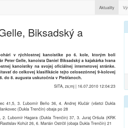
Aktuality
Vý
Gelle, Biksadský a
ohári v rýchlostnej kanoistike po 6. kole, ktorým boli
r Peter Gelle, kanoista Daniel Biksadský a kajakárka Ivana
tnej kanoistiky na svojej oficiálnej internetovej stránke.
tavať do celkovej klasifikácie tejto celosezónnej 9-kolovej
6. do 8. augusta uskutočnia v Piešťanoch.
SITA, zs;mj | 16.07.2010 12:04:23
ec 41,5, 3. Ľubomír Beňo 36, 4. Andrej Klučár (všetci Dukla
 Jankovec (Dukla Trenčín) obaja po 28
, 2. Ľubomír Hagara (Dukla Trenčín) 37, 3. Juraj Oršula (KRK
Rastislav Kohút 26, 6. Marián Ostrčil (obaja Dukla Trenčín) 21