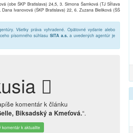
ová (obe ŠKP Bratislava) 24,5, 3. Simona Šamková (TJ Sĺňava
5. Dana Ivanovová (ŠKP Bratislava) 22, 6. Zuzana Bieliková (ŠŠ
ntúry. Všetky práva vyhradené. Opätovné vydanie alebo
júceho písomného súhlasu
SITA a.s.
a uvedených agentúr je
kusia
apíše komentár k článku
Gelle, Biksadský a Kmeťová.
“.
ý komentár k aktualite