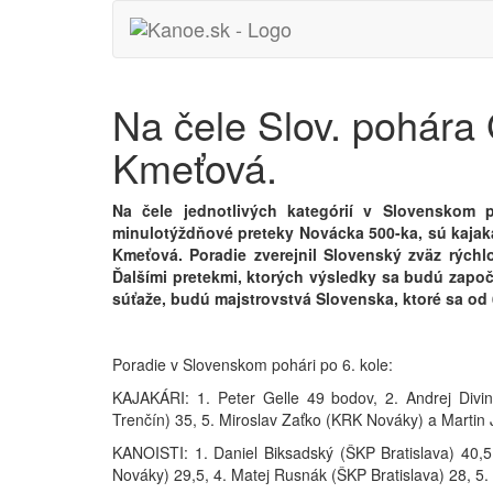
Na čele Slov. pohára 
Kmeťová.
Na čele jednotlivých kategórií v Slovenskom p
minulotýždňové preteky Novácka 500-ka, sú kajaká
Kmeťová. Poradie zverejnil Slovenský zväz rýchlos
Ďalšími pretekmi, ktorých výsledky sa budú započí
súťaže, budú majstrovstvá Slovenska, ktoré sa od 
Poradie v Slovenskom pohári po 6. kole:
KAJAKÁRI: 1. Peter Gelle 49 bodov, 2. Andrej Divin
Trenčín) 35, 5. Miroslav Zaťko (KRK Nováky) a Martin
KANOISTI: 1. Daniel Biksadský (ŠKP Bratislava) 40,5
Nováky) 29,5, 4. Matej Rusnák (ŠKP Bratislava) 28, 5. 