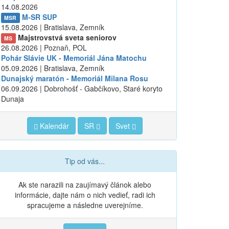
14.08.2026
M-SR SUP
MSR
15.08.2026 | Bratislava, Zemník
Majstrovstvá sveta seniorov
MS
26.08.2026 | Poznaň, POL
Pohár Slávie UK - Memoriál Jána Matochu
05.09.2026 | Bratislava, Zemník
Dunajský maratón - Memoriál Milana Rosu
06.09.2026 | Dobrohošť - Gabčíkovo, Staré koryto
Dunaja
Kalendár
SR
Svet
Tip od vás...
Ak ste narazili na zaujímavý článok alebo
informácie, dajte nám o nich vedieť, radi ich
spracujeme a následne uverejníme.