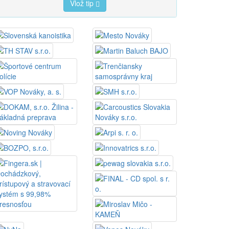
Vlož tip