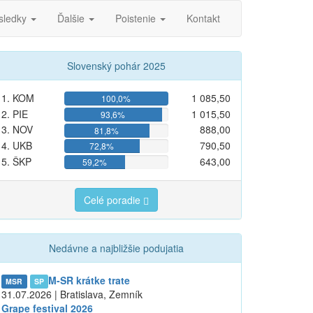
sledky
Ďalšie
Poistenie
Kontakt
Slovenský pohár 2025
1. KOM
1 085,50
100,0%
2. PIE
1 015,50
93,6%
3. NOV
888,00
81,8%
4. UKB
790,50
72,8%
5. ŠKP
643,00
59,2%
Celé poradie
Nedávne a najbližšie podujatia
M-SR krátke trate
MSR
SP
31.07.2026 | Bratislava, Zemník
Grape festival 2026