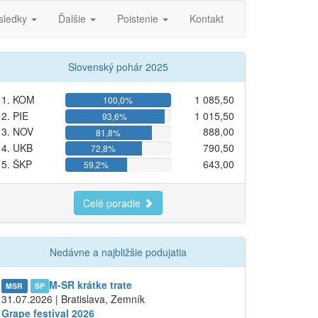
sledky
Ďalšie
Poistenie
Kontakt
Slovenský pohár 2025
1. KOM
1 085,50
100,0%
2. PIE
1 015,50
93,6%
3. NOV
888,00
81,8%
4. UKB
790,50
72,8%
5. ŠKP
643,00
59,2%
Celé poradie
Nedávne a najbližšie podujatia
M-SR krátke trate
MSR
SP
31.07.2026 | Bratislava, Zemník
Grape festival 2026