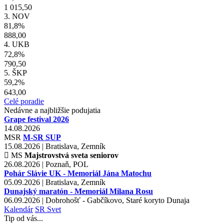
1 015,50
3. NOV
81,8%
888,00
4. UKB
72,8%
790,50
5. ŠKP
59,2%
643,00
Celé poradie
Nedávne a najbližšie podujatia
Grape festival 2026
14.08.2026
MSR
M-SR SUP
15.08.2026 | Bratislava, Zemník
MS
Majstrovstvá sveta seniorov
26.08.2026 | Poznaň, POL
Pohár Slávie UK - Memoriál Jána Matochu
05.09.2026 | Bratislava, Zemník
Dunajský maratón - Memoriál Milana Rosu
06.09.2026 | Dobrohošť - Gabčíkovo, Staré koryto Dunaja
Kalendár
SR
Svet
Tip od vás...