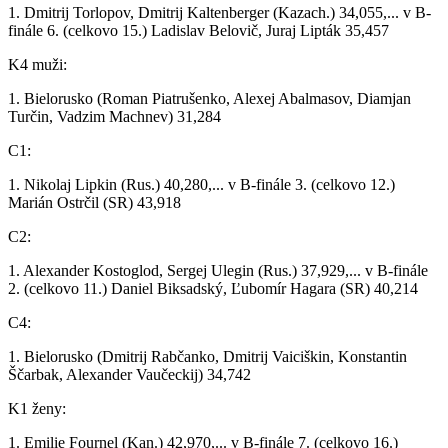
1. Dmitrij Torlopov, Dmitrij Kaltenberger (Kazach.) 34,055,... v B-
finále 6. (celkovo 15.) Ladislav Belovič, Juraj Lipták 35,457
K4 muži:
1. Bielorusko (Roman Piatrušenko, Alexej Abalmasov, Diamjan
Turčin, Vadzim Machnev) 31,284
C1:
1. Nikolaj Lipkin (Rus.) 40,280,... v B-finále 3. (celkovo 12.)
Marián Ostrčil (SR) 43,918
C2:
1. Alexander Kostoglod, Sergej Ulegin (Rus.) 37,929,... v B-finále
2. (celkovo 11.) Daniel Biksadský, Ľubomír Hagara (SR) 40,214
C4:
1. Bielorusko (Dmitrij Rabčanko, Dmitrij Vaiciškin, Konstantin
Ščarbak, Alexander Vaučeckij) 34,742
K1 ženy:
1. Emilie Fournel (Kan.) 42,970,... v B-finále 7. (celkovo 16.)