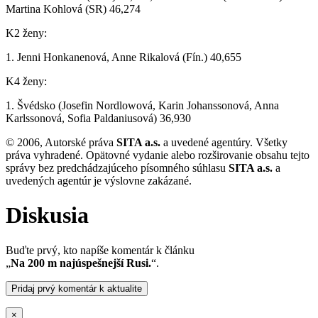
Martina Kohlová (SR) 46,274
K2 ženy:
1. Jenni Honkanenová, Anne Rikalová (Fín.) 40,655
K4 ženy:
1. Švédsko (Josefin Nordlowová, Karin Johanssonová, Anna
Karlssonová, Sofia Paldaniusová) 36,930
© 2006, Autorské práva
SITA a.s.
a uvedené agentúry. Všetky
práva vyhradené. Opätovné vydanie alebo rozširovanie obsahu tejto
správy bez predchádzajúceho písomného súhlasu
SITA a.s.
a
uvedených agentúr je výslovne zakázané.
Diskusia
Buďte prvý, kto napíše komentár k článku
„
Na 200 m najúspešnejší Rusi.
“.
Pridaj prvý komentár k aktualite
×