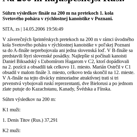
Súhrn výsledkov finále na 200 m na pretekoch 1. kola
Svetového pohára v rýchlostnej kanoistike v Poznani.
SITA, zs | 14.05.2006 19:56:49
V záverečných šprintérskych pretekoch na 200 m v rámci úvodného
kola Svetového pohára v rýchlostnej kanoistike v poľskej Poznani
sa do A-finále neprebojovala ani jedna slovenská loď. V B-finále sa
predstavili štyri slovenské posádky. Najlepšie si počínali kanoisti
Daniel Biksadský s Ľubomírom Hagarom v C2, ktorí dopádlovali
na 2. pozícii a obsadili tak celkovo 11. miesto. Marián Ostrčil v C1
obsadil v malom finále 3. miesto, celkovo teda skončil na 12. mieste.
V A-finále na tejto divácky mimoriadne atraktívnej trati si tri
prvenstvá vybojovali ruskí reprezentanti, dve Bielorusi a po jednom
zlate putuje do Kazachstanu, Kanady, Švédska a Fínska.
Súhrn výsledkov na 200 m:
K1 muži:
1. Denis Titov (Rus.) 37,291
K2 muži: