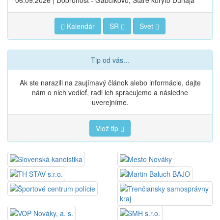
06.09.2026 | Dobrohošť - Gabčíkovo, Staré koryto Dunaja
Kalendár
SR
Svet
Tip od vás...
Ak ste narazili na zaujímavý článok alebo informácie, dajte
nám o nich vedieť, radi ich spracujeme a následne
uverejníme.
Vlož tip