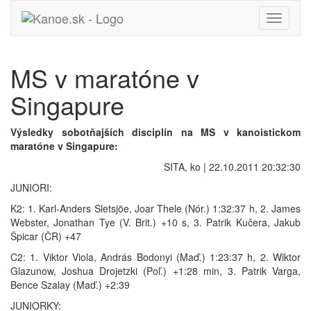
Toggle
navigati
MS v maratóne v
Singapure
Výsledky sobotňajších disciplín na MS v kanoistickom
maratóne v Singapure:
SITA, ko | 22.10.2011 20:32:30
JUNIORI:
K2: 1. Karl-Anders Sletsjöe, Joar Thele (Nór.) 1:32:37 h, 2. James
Webster, Jonathan Tye (V. Brit.) +10 s, 3. Patrik Kučera, Jakub
Špicar (ČR) +47
C2: 1. Viktor Viola, András Bodonyi (Maď.) 1:23:37 h, 2. Wiktor
Glazunow, Joshua Drojetzki (Poľ.) +1:28 min, 3. Patrik Varga,
Bence Szalay (Maď.) +2:39
JUNIORKY: