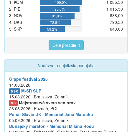
1. KOM
1 085,50
100,0%
2. PIE
1 015,50
93,6%
3. NOV
888,00
81,8%
4. UKB
790,50
72,8%
5. ŠKP
643,00
59,2%
Celé poradie
Nedávne a najbližšie podujatia
Grape festival 2026
14.08.2026
M-SR SUP
MSR
15.08.2026 | Bratislava, Zemník
Majstrovstvá sveta seniorov
MS
26.08.2026 | Poznaň, POL
Pohár Slávie UK - Memoriál Jána Matochu
05.09.2026 | Bratislava, Zemník
Dunajský maratón - Memoriál Milana Rosu