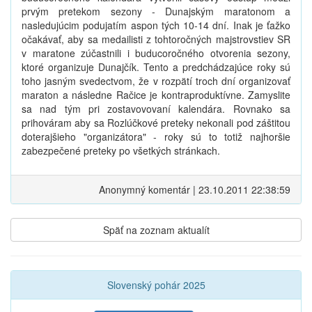
prvým pretekom sezony - Dunajským maratonom a
nasledujúcim podujatím aspon tých 10-14 dní. Inak je ťažko
očakávať, aby sa medailisti z tohtoročných majstrovstiev SR
v maratone zúčastnili i buducoročného otvorenia sezony,
ktoré organizuje Dunajčík. Tento a predchádzajúce roky sú
toho jasným svedectvom, že v rozpätí troch dní organizovať
maraton a následne Račice je kontraproduktívne. Zamyslite
sa nad tým pri zostavovovaní kalendára. Rovnako sa
prihováram aby sa Rozlúčkové preteky nekonali pod záštitou
doterajšieho "organizátora" - roky sú to totiž najhoršie
zabezpečené preteky po všetkých stránkach.
Anonymný komentár | 23.10.2011 22:38:59
Späť na zoznam aktualít
Slovenský pohár 2025