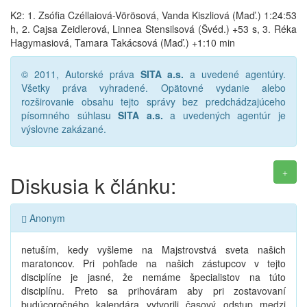
K2: 1. Zsófia Czéllaiová-Vörösová, Vanda Kiszliová (Maď.) 1:24:53
h, 2. Cajsa Zeidlerová, Linnea Stensilsová (Švéd.) +53 s, 3. Réka
Hagymasiová, Tamara Takácsová (Maď.) +1:10 min
© 2011, Autorské práva
SITA a.s.
a uvedené agentúry.
Všetky práva vyhradené. Opätovné vydanie alebo
rozširovanie obsahu tejto správy bez predchádzajúceho
písomného súhlasu
SITA a.s.
a uvedených agentúr je
výslovne zakázané.
Diskusia k článku:
Anonym
netuším, kedy vyšleme na Majstrovstvá sveta našich
maratoncov. Pri pohľade na našich zástupcov v tejto
disciplíne je jasné, že nemáme špecialistov na túto
disciplínu. Preto sa prihováram aby pri zostavovaní
budúcoročného kalendára vytvorili časový odstup medzi