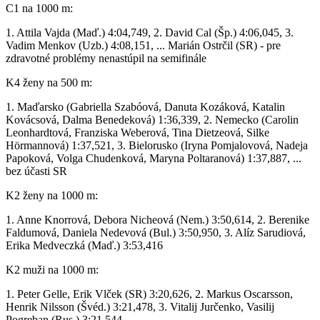
C1 na 1000 m:
1. Attila Vajda (Maď.) 4:04,749, 2. David Cal (Šp.) 4:06,045, 3.
Vadim Menkov (Uzb.) 4:08,151, ... Marián Ostrčil (SR) - pre
zdravotné problémy nenastúpil na semifinále
K4 ženy na 500 m:
1. Maďarsko (Gabriella Szabóová, Danuta Kozáková, Katalin
Kovácsová, Dalma Benedeková) 1:36,339, 2. Nemecko (Carolin
Leonhardtová, Franziska Weberová, Tina Dietzeová, Silke
Hörmannová) 1:37,521, 3. Bielorusko (Iryna Pomjalovová, Nadeja
Papoková, Volga Chudenková, Maryna Poltaranová) 1:37,887, ...
bez účasti SR
K2 ženy na 1000 m:
1. Anne Knorrová, Debora Nicheová (Nem.) 3:50,614, 2. Berenike
Faldumová, Daniela Nedevová (Bul.) 3:50,950, 3. Alíz Sarudiová,
Erika Medveczká (Maď.) 3:53,416
K2 muži na 1000 m:
1. Peter Gelle, Erik Vlček (SR) 3:20,626, 2. Markus Oscarsson,
Henrik Nilsson (Švéd.) 3:21,478, 3. Vitalij Jurčenko, Vasilij
Pogreban (Rus.) 3:21,544