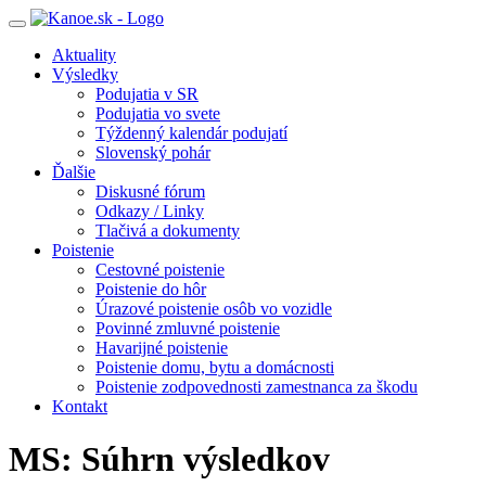
Toggle
navigation
Aktuality
Výsledky
Podujatia v SR
Podujatia vo svete
Týždenný kalendár podujatí
Slovenský pohár
Ďalšie
Diskusné fórum
Odkazy / Linky
Tlačivá a dokumenty
Poistenie
Cestovné poistenie
Poistenie do hôr
Úrazové poistenie osôb vo vozidle
Povinné zmluvné poistenie
Havarijné poistenie
Poistenie domu, bytu a domácnosti
Poistenie zodpovednosti zamestnanca za škodu
Kontakt
MS: Súhrn výsledkov