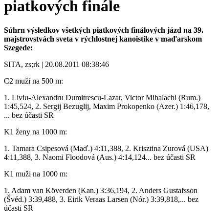
piatkových finále
Súhrn výsledkov všetkých piatkových finálových jázd na 39.
majstrovstvách sveta v rýchlostnej kanoistike v maďarskom
Szegede:
SITA, zs;rk | 20.08.2011 08:38:46
C2 muži na 500 m:
1. Liviu-Alexandru Dumitrescu-Lazar, Victor Mihalachi (Rum.)
1:45,524, 2. Sergij Bezuglij, Maxim Prokopenko (Azer.) 1:46,178,
... bez účasti SR
K1 ženy na 1000 m:
1. Tamara Csipesová (Maď.) 4:11,388, 2. Krisztina Zurová (USA)
4:11,388, 3. Naomi Floodová (Aus.) 4:14,124... bez účasti SR
K1 muži na 1000 m:
1. Adam van Köverden (Kan.) 3:36,194, 2. Anders Gustafsson
(Švéd.) 3:39,488, 3. Eirik Veraas Larsen (Nór.) 3:39,818,... bez
účasti SR