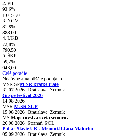
2. PIE
93,6%
1 015,50
3. NOV
81,8%
888,00
4. UKB
72,8%
790,50
5. ŠKP
59,2%
643,00
Celé poradie
Nedávne a najbližšie podujatia
MSR
SP
M-SR krátke trate
31.07.2026 | Bratislava, Zemník
Grape festival 2026
14.08.2026
MSR
M-SR SUP
15.08.2026 | Bratislava, Zemník
MS
Majstrovstvá sveta seniorov
26.08.2026 | Poznaň, POL
Pohár Slávie UK - Memoriál Jána Matochu
05.09.2026 | Bratislava, Zemník