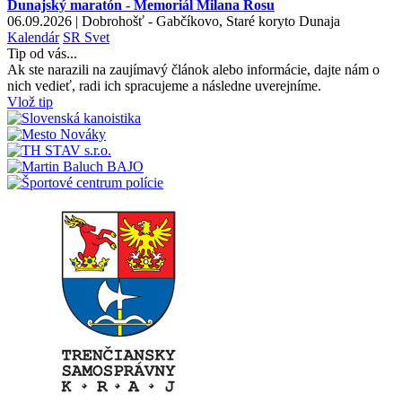
Dunajský maratón - Memoriál Milana Rosu
06.09.2026 | Dobrohošť - Gabčíkovo, Staré koryto Dunaja
Kalendár
SR
Svet
Tip od vás...
Ak ste narazili na zaujímavý článok alebo informácie, dajte nám o
nich vedieť, radi ich spracujeme a následne uverejníme.
Vlož tip