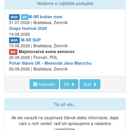
Nedávne a najbližšie podujatia
M-SR krátke trate
MSR
SP
31.07.2026 | Bratislava, Zemník
Grape festival 2026
14.08.2026
M-SR SUP
MSR
15.08.2026 | Bratislava, Zemník
Majstrovstvá sveta seniorov
MS
26.08.2026 | Poznaň, POL
Pohár Slávie UK - Memoriál Jána Matochu
05.09.2026 | Bratislava, Zemník
Kalendár
SR
Svet
Tip od vás...
Ak ste narazili na zaujímavý článok alebo informácie, dajte
nám o nich vedieť, radi ich spracujeme a následne
uverejníme.