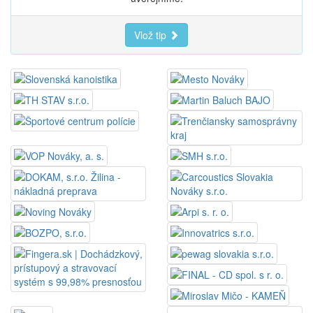
Vlož tip