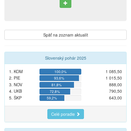
Späť na zoznam aktualít
Slovenský pohár 2025
1. KOM
1 085,50
100,0%
2. PIE
1 015,50
93,6%
3. NOV
888,00
81,8%
4. UKB
790,50
72,8%
5. ŠKP
643,00
59,2%
Celé poradie