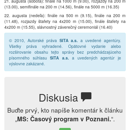
21. augusta (sobota): finále na 1000 m (9.00), rozjazdy na 200 m
(13.00), semifinále na 200 m (14.56), finále na 5000 m (16.35)
22. augusta (nedeľa): finále na 500 m (9.15), finále na 200 m
(11.48), rozjazdy štafety na 4x200 m (15.00), finále štafety na
4x200 m (15.55), slávnostný záverečný ceremoniál (16.40)
© 2010, Autorské práva
SITA a.s.
a uvedené agentúry.
Všetky práva vyhradené. Opätovné vydanie alebo
rozširovanie obsahu tejto správy bez predchádzajúceho
písomného súhlasu
SITA a.s.
a uvedených agentúr je
výslovne zakázané.
Diskusia
Buďte prvý, kto napíše komentár k článku
„
MS: Časový program v Poznani.
“.