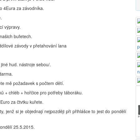
bo 4Eura za závodníka.
.
cí výpravy.
 našich bufetech.
dílové závody v přetahování lana
jiné hud. nástroje sebou/.
zdarma.
ete mě požadavek s počtem dětí.
ů + chléb + hořčice pro potřeby táboráku.
Euro za čtvtku kuřete.
jenž si je objednají nejpozději při přihlášce to jest do pondělí
ondělí 25.5.2015.