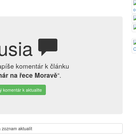
usia
apíše komentár k článku
ár na řece Moravě
“.
ý komentár k aktualite
 zoznam aktualít