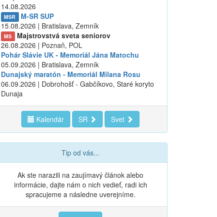
14.08.2026
M-SR SUP
MSR
15.08.2026 | Bratislava, Zemník
Majstrovstvá sveta seniorov
MS
26.08.2026 | Poznaň, POL
Pohár Slávie UK - Memoriál Jána Matochu
05.09.2026 | Bratislava, Zemník
Dunajský maratón - Memoriál Milana Rosu
06.09.2026 | Dobrohošť - Gabčíkovo, Staré koryto
Dunaja
Kalendár
SR
Svet
Tip od vás...
Ak ste narazili na zaujímavý článok alebo
informácie, dajte nám o nich vedieť, radi ich
spracujeme a následne uverejníme.