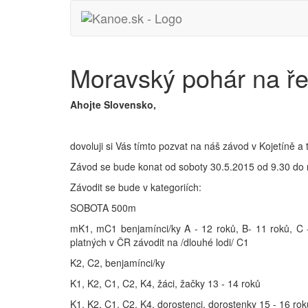
Moravský pohár na ř
Ahojte Slovensko,
dovoluji si Vás tímto pozvat na náš závod v Kojetíně 
Závod se bude konat od soboty 30.5.2015 od 9.30 do 
Závodit se bude v kategoriích:
SOBOTA 500m
mK1, mC1 benjamínci/ky A - 12 roků, B- 11 roků, C -
platných v ČR závodit na /dlouhé lodi/ C1
K2, C2, benjamínci/ky
K1, K2, C1, C2, K4, žáci, žačky 13 - 14 roků
K1, K2, C1, C2, K4, dorostenci, dorostenky 15 - 16 rok