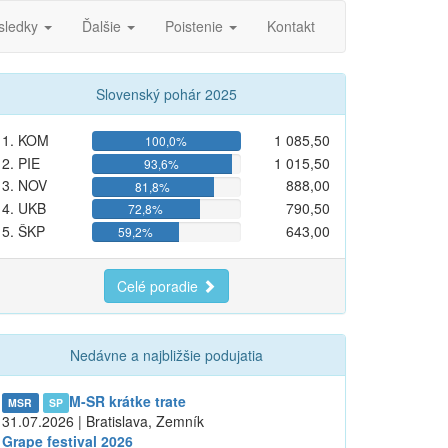
sledky
Ďalšie
Poistenie
Kontakt
Slovenský pohár 2025
1. KOM
1 085,50
100,0%
2. PIE
1 015,50
93,6%
3. NOV
888,00
81,8%
4. UKB
790,50
72,8%
5. ŠKP
643,00
59,2%
Celé poradie
Nedávne a najbližšie podujatia
M-SR krátke trate
MSR
SP
31.07.2026 | Bratislava, Zemník
Grape festival 2026