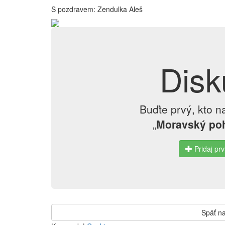
S pozdravem: Zendulka Aleš
Disk
Buďte prvý, kto n
„
Moravský poh
Pridaj prv
Späť na