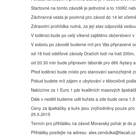
Startovné na tomto závodě je jednotné a to 100Kč ne
Záchranná vesta je povinná pro závod do 14 let včetně
Zdravotní prohlídka nutná, za její stav odpovídá vedou
V loděnici bude po celý víkend zajištěno občerstvení v
V sobotu po závodě budeme mít pro Vás připravené od
od 18 hod oddílové závody Dračích lodí na trati 200m,
od 20.30 min bude připraven táborák pro děti /kytary a 
Před loděnicí bude místo pro stanování samozřejmě 
Pokud budete mít zájem o ubytování v tělocvičně pošl
Nabízíme za 1 Euro 1 pár kvalitních masových špekáčk
Dále v neděli budeme udit kuřata a zde bude cena 1,5 
Ceny za špekáčky a kuře jsou zvýhodněny pouze pro ty, 
25.5.2015
Termín pro přihlášku na závod Moravský pohár je do p
Přihlášky posílejte na adresu: ales.zendulka@tiscali.cz