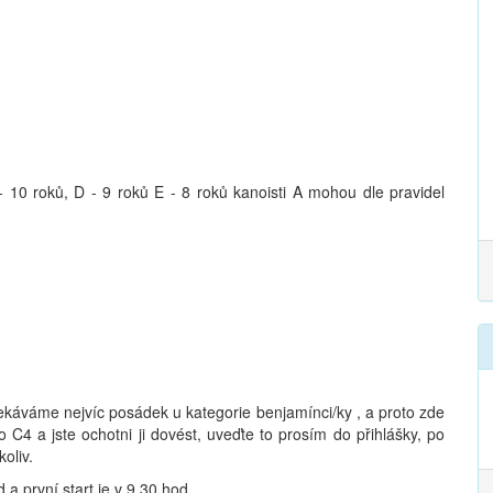
 10 roků, D - 9 roků E - 8 roků kanoisti A mohou dle pravidel
ekáváme nejvíc posádek u kategorie benjamínci/ky , a proto zde
4 a jste ochotni ji dovést, uveďte to prosím do přihlášky, po
oliv.
a první start je v 9.30 hod.