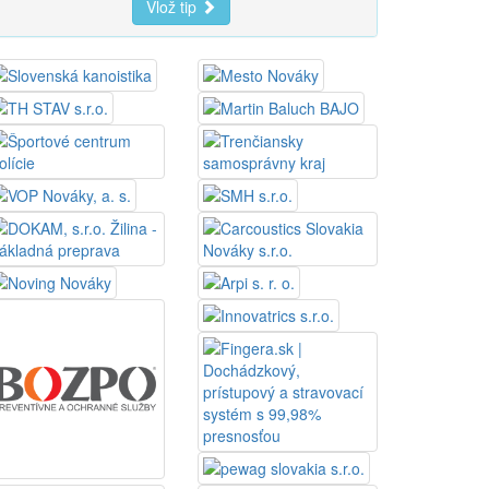
Vlož tip