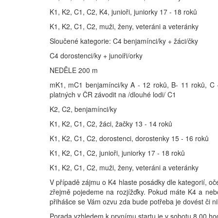
K1, K2, C1, C2, K4, junioři, juniorky 17 - 18 roků
K1, K2, C1, C2, muži, ženy, veteráni a veteránky
Sloučené kategorie: C4 benjamínci/ky + žáci/čky
C4 dorostenci/ky + junoiři/orky
NEDĚLE 200 m
mK1, mC1 benjamínci/ky A - 12 roků, B- 11 roků, C -
platných v ČR závodit na /dlouhé lodi/ C1
K2, C2, benjamínci/ky
K1, K2, C1, C2, žáci, žačky 13 - 14 roků
K1, K2, C1, C2, dorostenci, dorostenky 15 - 16 roků
K1, K2, C1, C2, junioři, juniorky 17 - 18 roků
K1, K2, C1, C2, muži, ženy, veteráni a veteránky
V případě zájmu o K4 hlaste posádky dle kategorií, oč
zřejmě pojedeme na rozjížďky. Pokud máte K4 a nebo C
přihášce se Vám ozvu zda bude potřeba je dovést či nik
Porada vzhledem k prvnímu startu je v sobotu 8.00 hod 