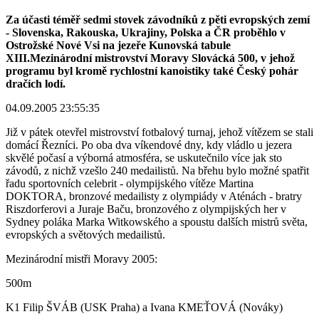
Za účasti téměř sedmi stovek závodníků z pěti evropských zemí
- Slovenska, Rakouska, Ukrajiny, Polska a ČR proběhlo v
Ostrožské Nové Vsi na jezeře Kunovská tabule
XIII.Mezinárodní mistrovství Moravy Slovácká 500, v jehož
programu byl kromě rychlostní kanoistiky také Český pohár
dračích lodí.
04.09.2005 23:55:35
Již v pátek otevřel mistrovství fotbalový turnaj, jehož vítězem se stali
domácí Řezníci. Po oba dva víkendové dny, kdy vládlo u jezera
skvělé počasí a výborná atmosféra, se uskutečnilo více jak sto
závodů, z nichž vzešlo 240 medailistů. Na břehu bylo možné spatřit
řadu sportovních celebrit - olympijského vítěze Martina
DOKTORA, bronzové medailisty z olympiády v Aténách - bratry
Riszdorferovi a Juraje Baču, bronzového z olympijských her v
Sydney poláka Marka Witkowského a spoustu dalších mistrů světa,
evropských a světových medailistů.
Mezinárodní mistři Moravy 2005:
500m
K1 Filip ŠVÁB (USK Praha) a Ivana KMEŤOVÁ (Nováky)