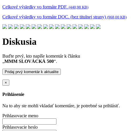
Celkové výsledky vo formáte PDF.
(440,98 KB)
Celkové výsledky vo formáte DOC. (bez titulnej strany)
(968,00 KB)
Diskusia
Buďte prvý, kto napíše komentár k článku
„
MMM SLOVÁCKÁ 500
“.
Pridaj prvý komentár k aktualite
×
Prihlásenie
Na to aby ste mohli vkladať komentáre, je potrebné sa prihlásiť.
Prihlasovacie meno
Prihlasovacie heslo