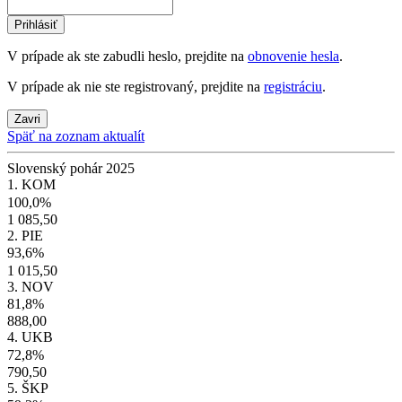
Prihlásiť
V prípade ak ste zabudli heslo, prejdite na
obnovenie hesla
.
V prípade ak nie ste registrovaný, prejdite na
registráciu
.
Zavri
Späť na zoznam aktualít
Slovenský pohár 2025
1. KOM
100,0%
1 085,50
2. PIE
93,6%
1 015,50
3. NOV
81,8%
888,00
4. UKB
72,8%
790,50
5. ŠKP