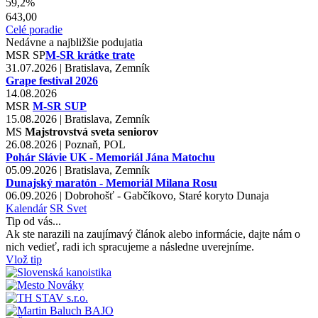
59,2%
643,00
Celé poradie
Nedávne a najbližšie podujatia
MSR
SP
M-SR krátke trate
31.07.2026 | Bratislava, Zemník
Grape festival 2026
14.08.2026
MSR
M-SR SUP
15.08.2026 | Bratislava, Zemník
MS
Majstrovstvá sveta seniorov
26.08.2026 | Poznaň, POL
Pohár Slávie UK - Memoriál Jána Matochu
05.09.2026 | Bratislava, Zemník
Dunajský maratón - Memoriál Milana Rosu
06.09.2026 | Dobrohošť - Gabčíkovo, Staré koryto Dunaja
Kalendár
SR
Svet
Tip od vás...
Ak ste narazili na zaujímavý článok alebo informácie, dajte nám o
nich vedieť, radi ich spracujeme a následne uverejníme.
Vlož tip