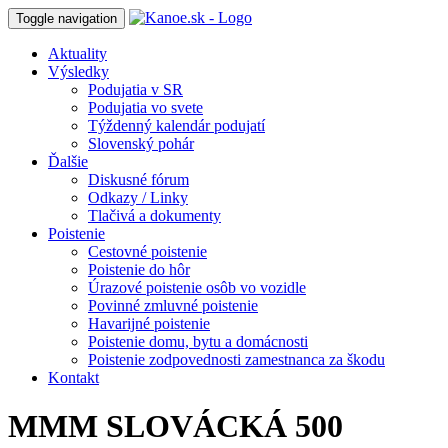
Toggle navigation
Aktuality
Výsledky
Podujatia v SR
Podujatia vo svete
Týždenný kalendár podujatí
Slovenský pohár
Ďalšie
Diskusné fórum
Odkazy / Linky
Tlačivá a dokumenty
Poistenie
Cestovné poistenie
Poistenie do hôr
Úrazové poistenie osôb vo vozidle
Povinné zmluvné poistenie
Havarijné poistenie
Poistenie domu, bytu a domácnosti
Poistenie zodpovednosti zamestnanca za škodu
Kontakt
MMM SLOVÁCKÁ 500