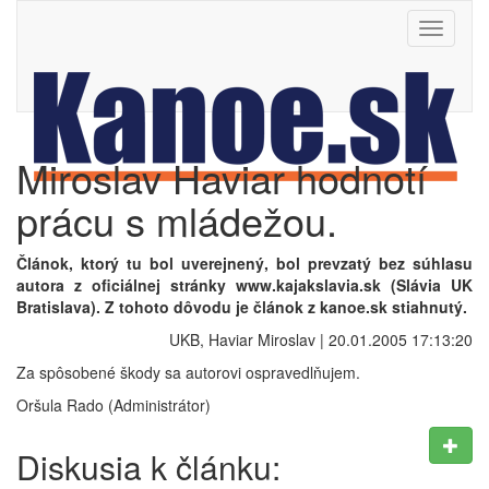
Toggle
navigati
Miroslav Haviar hodnotí
prácu s mládežou.
Článok, ktorý tu bol uverejnený, bol prevzatý bez súhlasu
autora z oficiálnej stránky www.kajakslavia.sk (Slávia UK
Bratislava). Z tohoto dôvodu je článok z kanoe.sk stiahnutý.
UKB, Haviar Miroslav | 20.01.2005 17:13:20
Za spôsobené škody sa autorovi ospravedlňujem.
Oršula Rado (Administrátor)
Diskusia k článku: