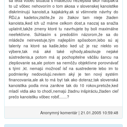
sa teda vôbec situácia s mládežou nezlepšila skôr naopak!a
to už vôbec nehovorím o tom akosa v slovenskej kanoistike
diskriminujú kanoisti,a kajakárky.ak si všimnete návrhy do
RDJ,a kadetov,zistíte,že zo žiakov tam nieje žiaden
kanoista,iked ich už máme celkom dost,a naozaj sa snažia
uplatnit,takže zmeny ktoré tu navrhujete by boli maximálne
neefektívne. Súhlasím s predošlím názorom,že sa do
mládeže neinvestuje,tým najlepším spôsobom,lebo sú aj
talenty na ktoré sa kašle,lebo ked už je raz niekto vo
výbere,tak má aké také výhody,absolvuje nejaké
sústredenia,a potom má aj pochopitelne väčšiu šancu na
zlepšovanie sa,ale potom sa nemôžu objektívne porovnávať
s tými ,kt. nemajú možnosť ísť na sustredenie lebo im to
podmienky nedovolujú.neviem aký je ten nový systém
financovania,ale ak to má byt tak ako doteraz,tak slovenská
kanoistika podla mna zanikne tak do 10 rokov,pretože,ked
mladí vidia ako to chodí,nemajú žiadnu inšpiráciu,žiaden cieľ
prečo kanoistiku vôbec robiť.......?
Anonymný komentár | 21.01.2005 10:59:48