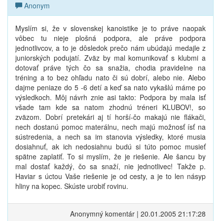
Anonym
Myslím si, že v slovenskej kanoistike je to práve naopak
vôbec tu nieje plošná podpora, ale práve podpora
jednotlivcov, a to je dôsledok prečo nám ubúdajú medajle z
juniorských podujatí. Zväz by mal komunikovať s klubmi a
dotovať práve tých čo sa snažia, chodia pravidelne na
tréning a to bez ohľadu nato či sú dobrí, alebo nie. Alebo
dajme peniaze do 5 -6 detí a keď sa nato vykašlú máme po
výsledkoch. Môj návrh znie asi takto: Podpora by mala isť
všade tam kde sa natom zhodnú tréneri KLUBOV!, so
zväzom. Dobrí pretekári aj tí horší-čo makajú nie flákači,
nech dostanú pomoc materálnu, nech majú možnosť ísť na
sústredenia, a nech sa im stanovia výsledky, ktoré musia
dosiahnuť, ak ich nedosiahnu budú si túto pomoc musieť
spätne zaplatiť. To si myslím, že je riešenie. Ale šancu by
mal dostať každý, čo sa snaží, nie jednotlivec! Takže p.
Haviar s úctou Vaše riešenie je od cesty, a je to len násyp
hliny na kopec. Skúste urobiť rovinu.
Anonymný komentár | 20.01.2005 21:17:28