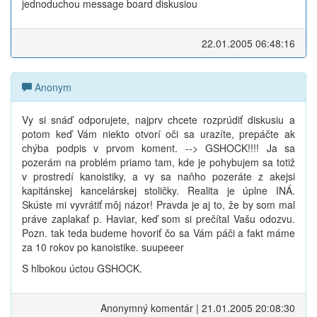
jednoduchou message board diskusiou
22.01.2005 06:48:16
Anonym
Vy si snáď odporujete, najprv chcete rozprúdiť diskusiu a
potom keď Vám niekto otvorí oči sa urazíte, prepáčte ak
chýba podpis v prvom koment. --> GSHOCK!!!! Ja sa
pozerám na problém priamo tam, kde je pohybujem sa totiž
v prostredí kanoistiky, a vy sa naňho pozeráte z akejsi
kapitánskej kancelárskej stoličky. Realita je úplne INÁ.
Skúste mi vyvrátiť môj názor! Pravda je aj to, že by som mal
práve zaplakať p. Haviar, keď som si prečítal Vašu odozvu.
Pozn. tak teda budeme hovoriť čo sa Vám páči a fakt máme
za 10 rokov po kanoistike. suupeeer
S hlbokou úctou GSHOCK.
Anonymný komentár | 21.01.2005 20:08:30