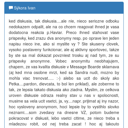
Sýkora Ivan
ked diskusia, tak diskusia....ale nie, nieco seriozne odboku
nedokazem odpalit, ale na co chcem reagovat ihned je vasa
dodatocna reakcia p.Haviar. Preco ihned stahovat vase
prispevky, ked zrazu dva anonymy resp. po oprave len jeden
napisu nieco ine, ako si myslite vy ? Ste skuseny clovek,
vysoko postaveny funkcionar, ale aj aktivny sportovec, takze
by ste sa mal dokazat povzniest trosku aj nad tym, ze su
prispevky anonymne. Vobec anonymitu neobhajujem,
chapem, ze vas kvalita diskusie v Message Boarde sklamava
(aj ked mna osobne mrzi, ked sa Sandra nudi, mozno by
mohla viac trenovat..... :-) alebo sa ucit do skoly ako
Petka....pardon, dievcata, to bol len priklad), ale zoberme to
tak, ze lepsia takato diskusia ako ziadna. Myslim, ze celkova
uroven diskusie odraza realny stav u nas v spolocnosti,
musime sa vela ucit vsetci, ja, vy....napr. prijimat aj iny nazor,
hoc vysloveny anonymom, hoci lepsie by to vystihlo slovko
neznami....som zvedavy na dnesne VZ, potom budeme
pokracovat v diskusii, lebo vsetci citime, ze nieco treba s
mladezou robit, od nej treba zacat ! hoc aj takouto