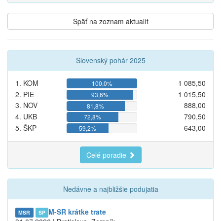
Späť na zoznam aktualít
Slovenský pohár 2025
1. KOM
1 085,50
100,0%
2. PIE
1 015,50
93,6%
3. NOV
888,00
81,8%
4. UKB
790,50
72,8%
5. ŠKP
643,00
59,2%
Celé poradie
Nedávne a najbližšie podujatia
M-SR krátke trate
MSR
SP