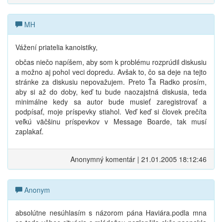
MH
Vážení priatelia kanoistiky,
občas niečo napíšem, aby som k problému rozprúdil diskusiu
a možno aj pohol veci dopredu. Avšak to, čo sa deje na tejto
stránke za diskusiu nepovažujem. Preto Ťa Radko prosím,
aby si až do doby, keď tu bude naozajstná diskusia, teda
minimálne kedy sa autor bude musieť zaregistrovať a
podpísať, moje príspevky stiahol. Veď keď si človek prečíta
veľkú väčšinu príspevkov v Message Boarde, tak musí
zaplakať.
Anonymný komentár | 21.01.2005 18:12:46
Anonym
absolútne nesúhlasím s názorom pána Haviára.podla mna