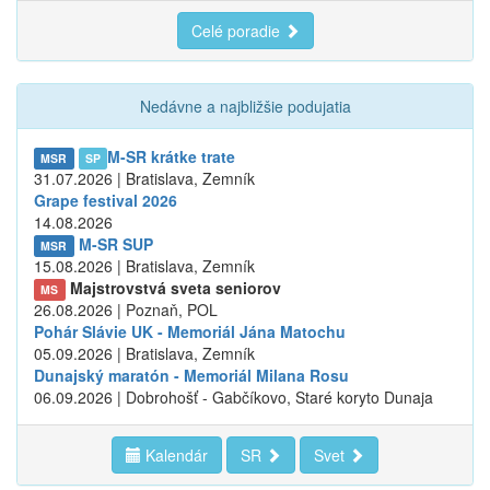
Celé poradie
Nedávne a najbližšie podujatia
M-SR krátke trate
MSR
SP
31.07.2026 | Bratislava, Zemník
Grape festival 2026
14.08.2026
M-SR SUP
MSR
15.08.2026 | Bratislava, Zemník
Majstrovstvá sveta seniorov
MS
26.08.2026 | Poznaň, POL
Pohár Slávie UK - Memoriál Jána Matochu
05.09.2026 | Bratislava, Zemník
Dunajský maratón - Memoriál Milana Rosu
06.09.2026 | Dobrohošť - Gabčíkovo, Staré koryto Dunaja
Kalendár
SR
Svet