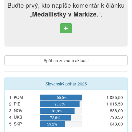
Buďte prvý, kto napíše komentár k článku
„
Medailistky v Markíze.
“.
Späť na zoznam aktualít
Slovenský pohár 2025
1. KOM
1 085,50
100,0%
2. PIE
1 015,50
93,6%
3. NOV
888,00
81,8%
4. UKB
790,50
72,8%
5. ŠKP
643,00
59,2%