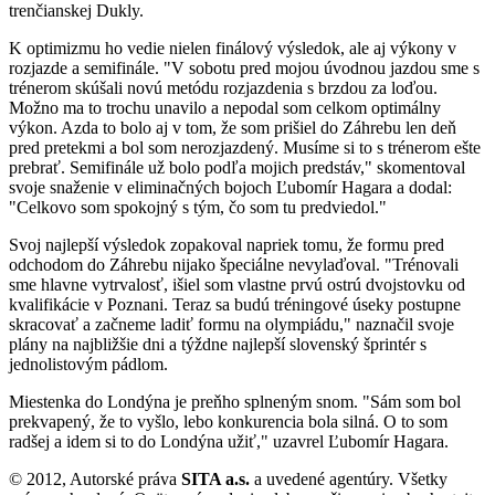
trenčianskej Dukly.
K optimizmu ho vedie nielen finálový výsledok, ale aj výkony v
rozjazde a semifinále. "V sobotu pred mojou úvodnou jazdou sme s
trénerom skúšali novú metódu rozjazdenia s brzdou za loďou.
Možno ma to trochu unavilo a nepodal som celkom optimálny
výkon. Azda to bolo aj v tom, že som prišiel do Záhrebu len deň
pred pretekmi a bol som nerozjazdený. Musíme si to s trénerom ešte
prebrať. Semifinále už bolo podľa mojich predstáv," skomentoval
svoje snaženie v eliminačných bojoch Ľubomír Hagara a dodal:
"Celkovo som spokojný s tým, čo som tu predviedol."
Svoj najlepší výsledok zopakoval napriek tomu, že formu pred
odchodom do Záhrebu nijako špeciálne nevylaďoval. "Trénovali
sme hlavne vytrvalosť, išiel som vlastne prvú ostrú dvojstovku od
kvalifikácie v Poznani. Teraz sa budú tréningové úseky postupne
skracovať a začneme ladiť formu na olympiádu," naznačil svoje
plány na najbližšie dni a týždne najlepší slovenský šprintér s
jednolistovým pádlom.
Miestenka do Londýna je preňho splneným snom. "Sám som bol
prekvapený, že to vyšlo, lebo konkurencia bola silná. O to som
radšej a idem si to do Londýna užiť," uzavrel Ľubomír Hagara.
© 2012, Autorské práva
SITA a.s.
a uvedené agentúry. Všetky