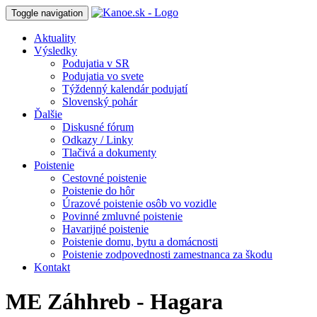
Toggle navigation
Aktuality
Výsledky
Podujatia v SR
Podujatia vo svete
Týždenný kalendár podujatí
Slovenský pohár
Ďalšie
Diskusné fórum
Odkazy / Linky
Tlačivá a dokumenty
Poistenie
Cestovné poistenie
Poistenie do hôr
Úrazové poistenie osôb vo vozidle
Povinné zmluvné poistenie
Havarijné poistenie
Poistenie domu, bytu a domácnosti
Poistenie zodpovednosti zamestnanca za škodu
Kontakt
ME Záhhreb - Hagara