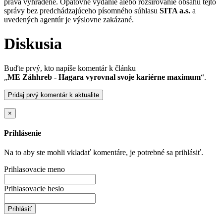
práva vyhradené. Opätovné vydanie alebo rozširovanie obsahu tejto
správy bez predchádzajúceho písomného súhlasu
SITA a.s.
a
uvedených agentúr je výslovne zakázané.
Diskusia
Buďte prvý, kto napíše komentár k článku
„
ME Záhhreb - Hagara vyrovnal svoje kariérne maximum
“.
Pridaj prvý komentár k aktualite
×
Prihlásenie
Na to aby ste mohli vkladať komentáre, je potrebné sa prihlásiť.
Prihlasovacie meno
Prihlasovacie heslo
Prihlásiť