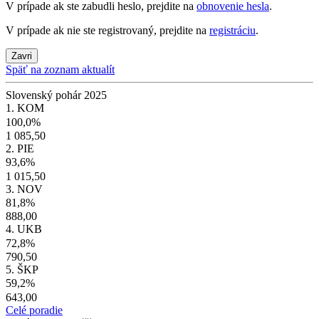
V prípade ak ste zabudli heslo, prejdite na
obnovenie hesla
.
V prípade ak nie ste registrovaný, prejdite na
registráciu
.
Zavri
Späť na zoznam aktualít
Slovenský pohár 2025
1. KOM
100,0%
1 085,50
2. PIE
93,6%
1 015,50
3. NOV
81,8%
888,00
4. UKB
72,8%
790,50
5. ŠKP
59,2%
643,00
Celé poradie