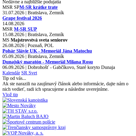
Nedávne a najbližšie podujatia
MSR
SP
M-SR krátke trate
31.07.2026 | Bratislava, Zemník
Grape festival 2026
14.08.2026
MSR
M-SR SUP
15.08.2026 | Bratislava, Zemník
MS
Majstrovstvá sveta seniorov
26.08.2026 | Poznaň, POL
Pohár Slávie UK - Memoriál Jána Matochu
05.09.2026 | Bratislava, Zemník
Dunajský maratón - Memoriál Milana Rosu
06.09.2026 | Dobrohošť - Gabčíkovo, Staré koryto Dunaja
Kalendár
SR
Svet
Tip od vás...
Ak ste narazili na zaujímavý článok alebo informácie, dajte nám o
nich vedieť, radi ich spracujeme a následne uverejníme.
Vlož tip