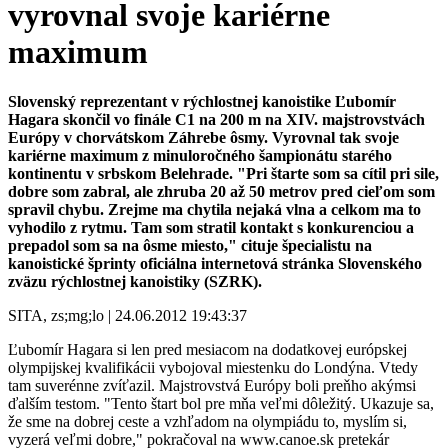
vyrovnal svoje kariérne
maximum
Slovenský reprezentant v rýchlostnej kanoistike Ľubomír
Hagara skončil vo finále C1 na 200 m na XIV. majstrovstvách
Európy v chorvátskom Záhrebe ôsmy. Vyrovnal tak svoje
kariérne maximum z minuloročného šampionátu starého
kontinentu v srbskom Belehrade. "Pri štarte som sa cítil pri sile,
dobre som zabral, ale zhruba 20 až 50 metrov pred cieľom som
spravil chybu. Zrejme ma chytila nejaká vlna a celkom ma to
vyhodilo z rytmu. Tam som stratil kontakt s konkurenciou a
prepadol som sa na ôsme miesto," cituje špecialistu na
kanoistické šprinty oficiálna internetová stránka Slovenského
zväzu rýchlostnej kanoistiky (SZRK).
SITA, zs;mg;lo | 24.06.2012 19:43:37
Ľubomír Hagara si len pred mesiacom na dodatkovej európskej
olympijskej kvalifikácii vybojoval miestenku do Londýna. Vtedy
tam suverénne zvíťazil. Majstrovstvá Európy boli preňho akýmsi
ďalším testom. "Tento štart bol pre mňa veľmi dôležitý. Ukazuje sa,
že sme na dobrej ceste a vzhľadom na olympiádu to, myslím si,
vyzerá veľmi dobre," pokračoval na www.canoe.sk pretekár