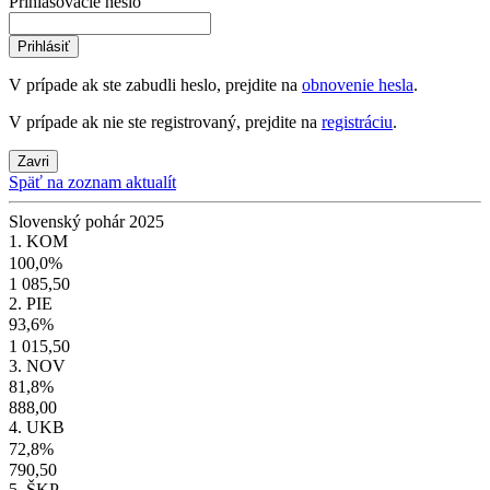
Prihlasovacie heslo
Prihlásiť
V prípade ak ste zabudli heslo, prejdite na
obnovenie hesla
.
V prípade ak nie ste registrovaný, prejdite na
registráciu
.
Zavri
Späť na zoznam aktualít
Slovenský pohár 2025
1. KOM
100,0%
1 085,50
2. PIE
93,6%
1 015,50
3. NOV
81,8%
888,00
4. UKB
72,8%
790,50
5. ŠKP