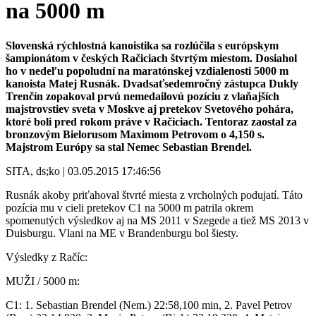
na 5000 m
Slovenská rýchlostná kanoistika sa rozlúčila s európskym
šampionátom v českých Račiciach štvrtým miestom. Dosiahol
ho v nedeľu popoludní na maratónskej vzdialenosti 5000 m
kanoista Matej Rusnák. Dvadsaťsedemročný zástupca Dukly
Trenčín zopakoval prvú nemedailovú pozíciu z vlaňajších
majstrovstiev sveta v Moskve aj pretekov Svetového pohára,
ktoré boli pred rokom práve v Račiciach. Tentoraz zaostal za
bronzovým Bielorusom Maximom Petrovom o 4,150 s.
Majstrom Európy sa stal Nemec Sebastian Brendel.
SITA, ds;ko | 03.05.2015 17:46:56
Rusnák akoby priťahoval štvrté miesta z vrcholných podujatí. Táto
pozícia mu v cieli pretekov C1 na 5000 m patrila okrem
spomenutých výsledkov aj na MS 2011 v Szegede a tiež MS 2013 v
Duisburgu. Vlani na ME v Brandenburgu bol šiesty.
Výsledky z Račíc:
MUŽI / 5000 m:
C1: 1. Sebastian Brendel (Nem.) 22:58,100 min, 2. Pavel Petrov