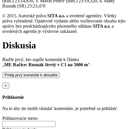
(Rus.) 23:14,830, 3. Maxin Petrov (Biel.) 23:19,320, 4. Matej
Rusnák (SR) 23:23,470
© 2015, Autorské práva
SITA a.s.
a uvedené agentúry. Všetky
práva vyhradené. Opätovné vydanie alebo rozširovanie obsahu tejto
správy bez predchádzajúceho písomného súhlasu
SITA a.s.
a
uvedených agentúr je výslovne zakázané.
Diskusia
Buďte prvý, kto napíše komentár k článku
„
ME Račice: Rusnák štvrtý v C1 na 5000 m
“.
Pridaj prvý komentár k aktualite
×
Prihlásenie
Na to aby ste mohli vkladať komentáre, je potrebné sa prihlásiť.
Prihlasovacie meno