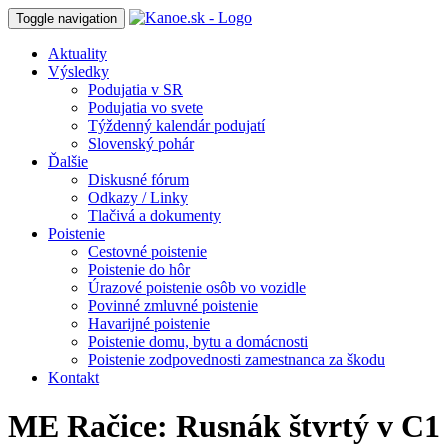
Toggle navigation
Aktuality
Výsledky
Podujatia v SR
Podujatia vo svete
Týždenný kalendár podujatí
Slovenský pohár
Ďalšie
Diskusné fórum
Odkazy / Linky
Tlačivá a dokumenty
Poistenie
Cestovné poistenie
Poistenie do hôr
Úrazové poistenie osôb vo vozidle
Povinné zmluvné poistenie
Havarijné poistenie
Poistenie domu, bytu a domácnosti
Poistenie zodpovednosti zamestnanca za škodu
Kontakt
ME Račice: Rusnák štvrtý v C1