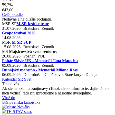
59,2%
643,00
Celé poradie
Nedávne a najbližšie podujatia
MSR
SP
M-SR krátke trate
31.07.2026 | Bratislava, Zemník
Grape festival 2026
14.08.2026
MSR
M-SR SUP
15.08.2026 | Bratislava, Zemník
MS
Majstrovstvá sveta seniorov
26.08.2026 | Poznaň, POL
Pohár Slávie UK - Memoriál Jána Matochu
05.09.2026 | Bratislava, Zemník
Dunajský maratón - Memoriál Milana Rosu
06.09.2026 | Dobrohošť - Gabčíkovo, Staré koryto Dunaja
Kalendár
SR
Svet
Tip od vás...
Ak ste narazili na zaujímavý článok alebo informácie, dajte nám o
nich vedieť, radi ich spracujeme a následne uverejníme.
Vlož tip