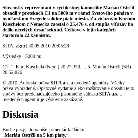
Slovenský reprezentant v rýchlostnej kanoistike Marián Ostrčil
obsadil v pretekoch C1 na 5000 m v rámci Svetového pohára v
maďarskom Szegede solídne piate miesto. Za víťazným Kurtom
Kuschelom z Nemecka zaostal o 25,476 s, od stupňa víťazov ho
delilo necelých desať sekúnd. Celkovo v tejto kategórii
štartovalo 22 kanoistov.
SITA, zs;ru | 30.05.2010 20:05:28
Výsledky - 5000 m:
C1: 1. Kurt Kuschela (Nem.) 20:27:350, ... 5. Marián Ostrčil (SR)
20:52,826
© 2010, Autorské práva
SITA a.s.
a uvedené agentúry. Všetky
práva vyhradené. Opätovné vydanie alebo rozširovanie obsahu tejto
správy bez predchádzajúceho písomného súhlasu
SITA a.s.
a
uvedených agentúr je výslovne zakázané.
Diskusia
Buďte prvý, kto napíše komentár k článku
„
Marián Ostrčil na 5 km piaty.
“.