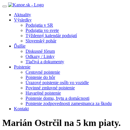
Toggle
navigation
Aktuality
Výsledky
Podujatia v SR
Podujatia vo svete
Týždenný kalendár podujatí
Slovenský pohár
Ďalšie
Diskusné fórum
Odkazy / Linky
Tlačivá a dokumenty
Poistenie
Cestovné poistenie
Poistenie do hôr
Úrazové poistenie osôb vo vozidle
Povinné zmluvné poistenie
Havarijné poistenie
Poistenie domu, bytu a domácnosti
Poistenie zodpovednosti zamestnanca za škodu
Kontakt
Marián Ostrčil na 5 km piaty.