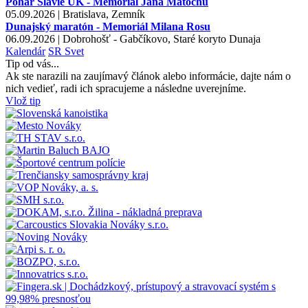
Pohár Slávie UK - Memoriál Jána Matochu
05.09.2026 | Bratislava, Zemník
Dunajský maratón - Memoriál Milana Rosu
06.09.2026 | Dobrohošť - Gabčíkovo, Staré koryto Dunaja
Kalendár
SR
Svet
Tip od vás...
Ak ste narazili na zaujímavý článok alebo informácie, dajte nám o
nich vedieť, radi ich spracujeme a následne uverejníme.
Vlož tip