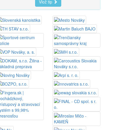
Vlož tip