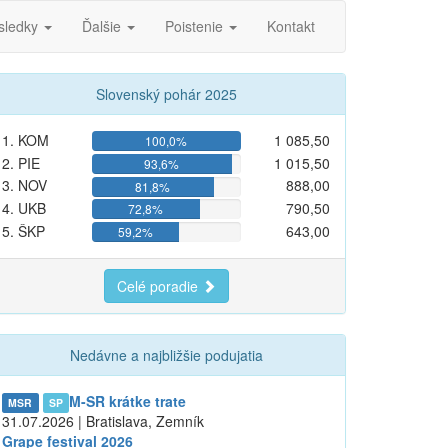
sledky
Ďalšie
Poistenie
Kontakt
Slovenský pohár 2025
1. KOM
1 085,50
100,0%
2. PIE
1 015,50
93,6%
3. NOV
888,00
81,8%
4. UKB
790,50
72,8%
5. ŠKP
643,00
59,2%
Celé poradie
Nedávne a najbližšie podujatia
M-SR krátke trate
MSR
SP
31.07.2026 | Bratislava, Zemník
Grape festival 2026