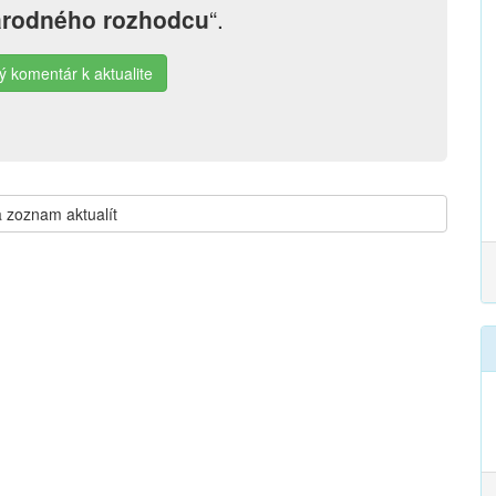
árodného rozhodcu
“.
ý komentár k aktualite
 zoznam aktualít