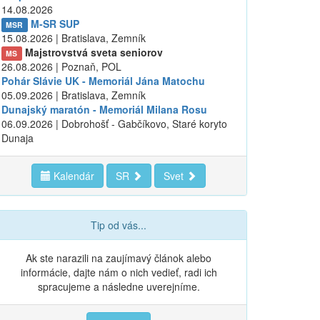
14.08.2026
M-SR SUP
MSR
15.08.2026 | Bratislava, Zemník
Majstrovstvá sveta seniorov
MS
26.08.2026 | Poznaň, POL
Pohár Slávie UK - Memoriál Jána Matochu
05.09.2026 | Bratislava, Zemník
Dunajský maratón - Memoriál Milana Rosu
06.09.2026 | Dobrohošť - Gabčíkovo, Staré koryto
Dunaja
Kalendár
SR
Svet
Tip od vás...
Ak ste narazili na zaujímavý článok alebo
informácie, dajte nám o nich vedieť, radi ich
spracujeme a následne uverejníme.