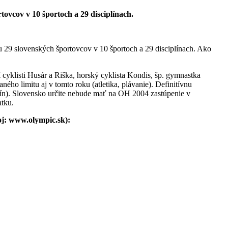
ovcov v 10 športoch a 29 disciplínach.
u 29 slovenských športovcov v 10 športoch a 29 disciplínach. Ako
 cyklisti Husár a Riška, horský cyklista Kondis, šp. gymnastka
ho limitu aj v tomto roku (atletika, plávanie). Definitívnu
ín). Slovensko určite nebude mať na OH 2004 zastúpenie v
atku.
oj: www.olympic.sk):