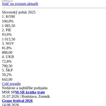
Späť na zoznam aktualít
Slovenský pohár 2025
1. KOM
100,0%
1 085,50
2. PIE
93,6%
1 015,50
3. NOV
81,8%
888,00
4. UKB
72,8%
790,50
5. ŠKP
59,2%
643,00
Celé poradie
Nedávne a najbližšie podujatia
MSR
SP
M-SR krátke trate
31.07.2026 | Bratislava, Zemník
Grape festival 2026
14.08.2026