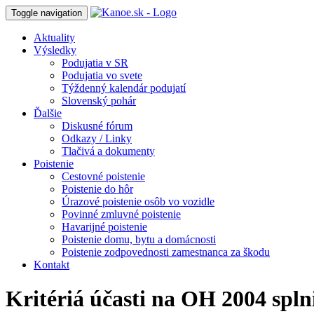
Toggle navigation
Aktuality
Výsledky
Podujatia v SR
Podujatia vo svete
Týždenný kalendár podujatí
Slovenský pohár
Ďalšie
Diskusné fórum
Odkazy / Linky
Tlačivá a dokumenty
Poistenie
Cestovné poistenie
Poistenie do hôr
Úrazové poistenie osôb vo vozidle
Povinné zmluvné poistenie
Havarijné poistenie
Poistenie domu, bytu a domácnosti
Poistenie zodpovednosti zamestnanca za škodu
Kontakt
Kritériá účasti na OH 2004 spln