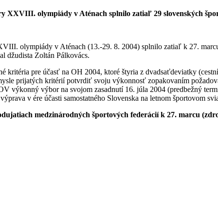
y XXVIII. olympiády v Aténach splnilo zatiaľ 29 slovenských šport
VIII. olympiády v Aténach (13.-29. 8. 2004) splnilo zatiaľ k 27. marc
l džudista Zoltán Pálkovács.
é kritéria pre účasť na OH 2004, ktoré štyria z dvadsaťdeviatky (cestní
sle prijatých kritérií potvrdiť svoju výkonnosť zopakovaním požadované
OV výkonný výbor na svojom zasadnutí 16. júla 2004 (predbežný term
výprava v ére účasti samostatného Slovenska na letnom športovom svi
odujatiach medzinárodných športových federácií k 27. marcu (zdr