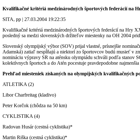
Kvalifikačné kritériá medzinárodných športových federácií na Hr
SITA, pp | 27.03.2004 19:22:35
Kvalifikačné kritériá medzinárodných športových federácií na Hry XX
posledný sa medzi slovenských držiteľov miestenky na OH 2004 prida
Slovenský olympijský výbor (SOV) prijal vlastné, prísnejšie nominačn
Adamská) zatiaľ nespĺňajú a niektorí zo športovcov budú musieť v zmy
nomináciu výpravy SR na aténsku olympiádu schváli podľa stanov S
kolektívnych športoch a do Atén pocestuje pravdepodobne najmenšia 
Prehľad miesteniek získaných na olympijských kvalifikačných p
ATLETIKA (2)
Libor Charfreitag (kladivo)
Peter Korčok (chôdza na 50 km)
CYKLISTIKA (4)
Radovan Husár (cestná cyklistika)*
Martin Riška (cestná cyklistika)*