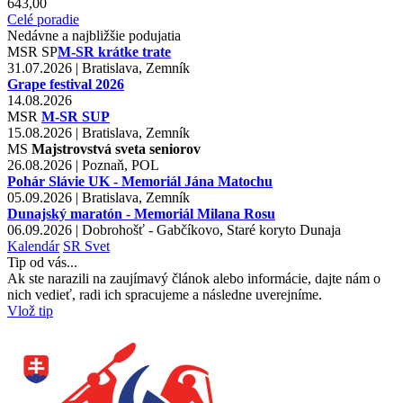
643,00
Celé poradie
Nedávne a najbližšie podujatia
MSR
SP
M-SR krátke trate
31.07.2026 | Bratislava, Zemník
Grape festival 2026
14.08.2026
MSR
M-SR SUP
15.08.2026 | Bratislava, Zemník
MS
Majstrovstvá sveta seniorov
26.08.2026 | Poznaň, POL
Pohár Slávie UK - Memoriál Jána Matochu
05.09.2026 | Bratislava, Zemník
Dunajský maratón - Memoriál Milana Rosu
06.09.2026 | Dobrohošť - Gabčíkovo, Staré koryto Dunaja
Kalendár
SR
Svet
Tip od vás...
Ak ste narazili na zaujímavý článok alebo informácie, dajte nám o
nich vedieť, radi ich spracujeme a následne uverejníme.
Vlož tip