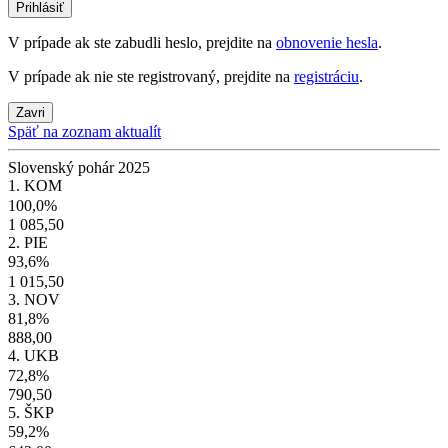
Prihlásiť
V prípade ak ste zabudli heslo, prejdite na
obnovenie hesla
.
V prípade ak nie ste registrovaný, prejdite na
registráciu
.
Zavri
Späť na zoznam aktualít
Slovenský pohár 2025
1. KOM
100,0%
1 085,50
2. PIE
93,6%
1 015,50
3. NOV
81,8%
888,00
4. UKB
72,8%
790,50
5. ŠKP
59,2%