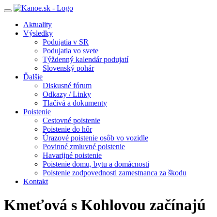
Toggle
navigation
Aktuality
Výsledky
Podujatia v SR
Podujatia vo svete
Týždenný kalendár podujatí
Slovenský pohár
Ďalšie
Diskusné fórum
Odkazy / Linky
Tlačivá a dokumenty
Poistenie
Cestovné poistenie
Poistenie do hôr
Úrazové poistenie osôb vo vozidle
Povinné zmluvné poistenie
Havarijné poistenie
Poistenie domu, bytu a domácnosti
Poistenie zodpovednosti zamestnanca za škodu
Kontakt
Kmeťová s Kohlovou začínajú