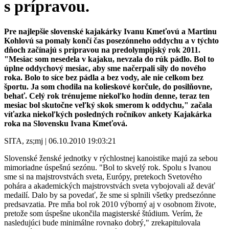
s prípravou.
Pre najlepšie slovenské kajakárky Ivanu Kmeťovú a Martinu
Kohlovú sa pomaly končí čas posezónneho oddychu a v týchto
dňoch začínajú s prípravou na predolympijský rok 2011.
"Mesiac som nesedela v kajaku, nevzala do rúk pádlo. Bol to
úplne oddychový mesiac, aby sme načerpali sily do nového
roka. Bolo to síce bez pádla a bez vody, ale nie celkom bez
športu. Ja som chodila na kolieskové korčule, do posilňovne,
behať. Celý rok trénujeme niekoľko hodín denne, teraz ten
mesiac bol skutočne veľký skok smerom k oddychu," začala
víťazka niekoľkých posledných ročníkov ankety Kajakárka
roka na Slovensku Ivana Kmeťová.
SITA, zs;mj | 06.10.2010 19:03:21
Slovenské ženské jednotky v rýchlostnej kanoistike majú za sebou
mimoriadne úspešnú sezónu. "Bol to skvelý rok. Spolu s Ivanou
sme si na majstrovstvách sveta, Európy, pretekoch Svetového
pohára a akademických majstrovstvách sveta vybojovali až deväť
medailí. Dalo by sa povedať, že sme si splnili všetky predsezónne
predsavzatia. Pre mňa bol rok 2010 výborný aj v osobnom živote,
pretože som úspešne ukončila magisterské štúdium. Verím, že
nasledujúci bude minimálne rovnako dobrý," zrekapitulovala