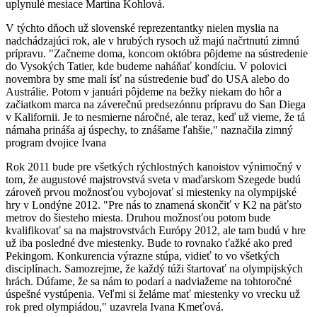
uplynulé mesiace Martina Kohlová.
V týchto dňoch už slovenské reprezentantky nielen myslia na
nadchádzajúci rok, ale v hrubých rysoch už majú načrtnutú zimnú
prípravu. "Začneme doma, koncom októbra pôjdeme na sústredenie
do Vysokých Tatier, kde budeme naháňať kondíciu. V polovici
novembra by sme mali ísť na sústredenie buď do USA alebo do
Austrálie. Potom v januári pôjdeme na bežky niekam do hôr a
začiatkom marca na záverečnú predsezónnu prípravu do San Diega
v Kalifornii. Je to nesmierne náročné, ale teraz, keď už vieme, že tá
námaha prináša aj úspechy, to znášame ľahšie," naznačila zimný
program dvojice Ivana
Rok 2011 bude pre všetkých rýchlostných kanoistov výnimočný v
tom, že augustové majstrovstvá sveta v maďarskom Szegede budú
zároveň prvou možnosťou vybojovať si miestenky na olympijské
hry v Londýne 2012. "Pre nás to znamená skončiť v K2 na päťsto
metrov do šiesteho miesta. Druhou možnosťou potom bude
kvalifikovať sa na majstrovstvách Európy 2012, ale tam budú v hre
už iba posledné dve miestenky. Bude to rovnako ťažké ako pred
Pekingom. Konkurencia výrazne stúpa, vidieť to vo všetkých
disciplínach. Samozrejme, že každý túži štartovať na olympijských
hrách. Dúfame, že sa nám to podarí a nadviažeme na tohtoročné
úspešné vystúpenia. Veľmi si želáme mať miestenky vo vrecku už
rok pred olympiádou," uzavrela Ivana Kmeťová.