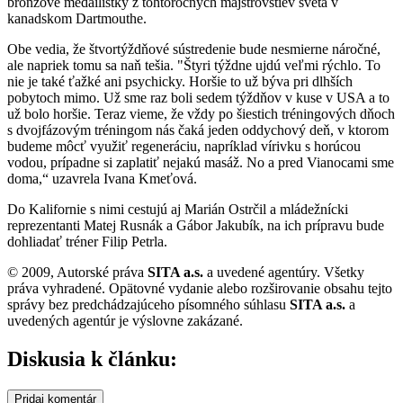
bronzové medailistky z tohtoročných majstrovstiev sveta v
kanadskom Dartmouthe.
Obe vedia, že štvortýždňové sústredenie bude nesmierne náročné,
ale napriek tomu sa naň tešia. "Štyri týždne ujdú veľmi rýchlo. To
nie je také ťažké ani psychicky. Horšie to už býva pri dlhších
pobytoch mimo. Už sme raz boli sedem týždňov v kuse v USA a to
už bolo horšie. Teraz vieme, že vždy po šiestich tréningových dňoch
s dvojfázovým tréningom nás čaká jeden oddychový deň, v ktorom
budeme môcť využiť regeneráciu, napríklad vírivku s horúcou
vodou, prípadne si zaplatiť nejakú masáž. No a pred Vianocami sme
doma,“ uzavrela Ivana Kmeťová.
Do Kalifornie s nimi cestujú aj Marián Ostrčil a mládežnícki
reprezentanti Matej Rusnák a Gábor Jakubík, na ich prípravu bude
dohliadať tréner Filip Petrla.
© 2009, Autorské práva
SITA a.s.
a uvedené agentúry. Všetky
práva vyhradené. Opätovné vydanie alebo rozširovanie obsahu tejto
správy bez predchádzajúceho písomného súhlasu
SITA a.s.
a
uvedených agentúr je výslovne zakázané.
Diskusia k článku:
Pridaj komentár