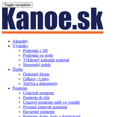
Toggle navigation
Aktuality
Výsledky
Podujatia v SR
Podujatia vo svete
Týždenný kalendár podujatí
Slovenský pohár
Ďalšie
Diskusné fórum
Odkazy / Linky
Tlačivá a dokumenty
Poistenie
Cestovné poistenie
Poistenie do hôr
Úrazové poistenie osôb vo vozidle
Povinné zmluvné poistenie
Havarijné poistenie
Poistenie domu, bytu a domácnosti