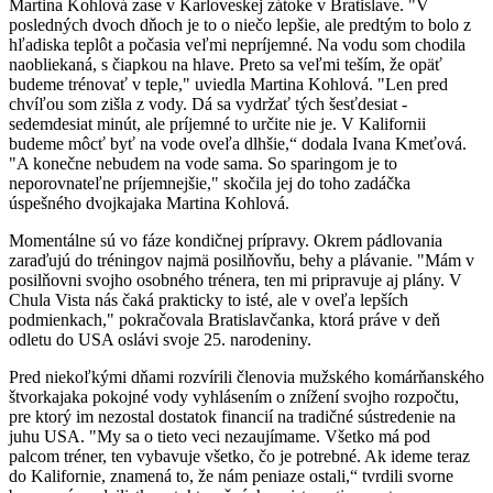
Martina Kohlová zase v Karloveskej zátoke v Bratislave. "V
posledných dvoch dňoch je to o niečo lepšie, ale predtým to bolo z
hľadiska teplôt a počasia veľmi nepríjemné. Na vodu som chodila
naobliekaná, s čiapkou na hlave. Preto sa veľmi teším, že opäť
budeme trénovať v teple," uviedla Martina Kohlová. "Len pred
chvíľou som zišla z vody. Dá sa vydržať tých šesťdesiat -
sedemdesiat minút, ale príjemné to určite nie je. V Kalifornii
budeme môcť byť na vode oveľa dlhšie,“ dodala Ivana Kmeťová.
"A konečne nebudem na vode sama. So sparingom je to
neporovnateľne príjemnejšie," skočila jej do toho zadáčka
úspešného dvojkajaka Martina Kohlová.
Momentálne sú vo fáze kondičnej prípravy. Okrem pádlovania
zaraďujú do tréningov najmä posilňovňu, behy a plávanie. "Mám v
posilňovni svojho osobného trénera, ten mi pripravuje aj plány. V
Chula Vista nás čaká prakticky to isté, ale v oveľa lepších
podmienkach," pokračovala Bratislavčanka, ktorá práve v deň
odletu do USA oslávi svoje 25. narodeniny.
Pred niekoľkými dňami rozvírili členovia mužského komárňanského
štvorkajaka pokojné vody vyhlásením o znížení svojho rozpočtu,
pre ktorý im nezostal dostatok financií na tradičné sústredenie na
juhu USA. "My sa o tieto veci nezaujímame. Všetko má pod
palcom tréner, ten vybavuje všetko, čo je potrebné. Ak ideme teraz
do Kalifornie, znamená to, že nám peniaze ostali,“ tvrdili svorne