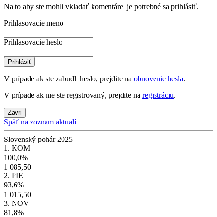
Na to aby ste mohli vkladať komentáre, je potrebné sa prihlásiť.
Prihlasovacie meno
Prihlasovacie heslo
Prihlásiť
V prípade ak ste zabudli heslo, prejdite na
obnovenie hesla
.
V prípade ak nie ste registrovaný, prejdite na
registráciu
.
Zavri
Späť na zoznam aktualít
Slovenský pohár 2025
1. KOM
100,0%
1 085,50
2. PIE
93,6%
1 015,50
3. NOV
81,8%