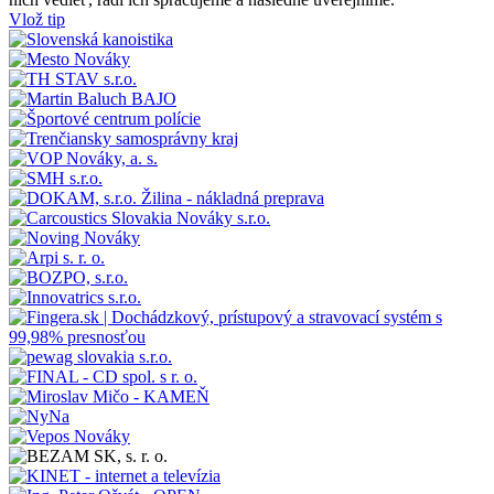
Vlož tip