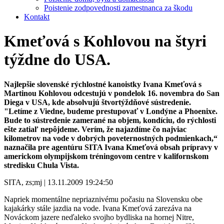
Poistenie zodpovednosti zamestnanca za škodu
Kontakt
Kmeťová s Kohlovou na štyri
týždne do USA.
Najlepšie slovenské rýchlostné kanoistky Ivana Kmeťová s
Martinou Kohlovou odcestujú v pondelok 16. novembra do San
Diega v USA, kde absolvujú štvortýždňové sústredenie.
"Letíme z Viedne, budeme prestupovať v Londýne a Phoenixe.
Bude to sústredenie zamerané na objem, kondíciu, do rýchlosti
ešte zatiaľ nepôjdeme. Verím, že najazdíme čo najviac
kilometrov na vode v dobrých poveternostných podmienkach,“
naznačila pre agentúru SITA Ivana Kmeťová obsah prípravy v
americkom olympijskom tréningovom centre v kalifornskom
stredisku Chula Vista.
SITA, zs;mj | 13.11.2009 19:24:50
Napriek momentálne nepriaznivému počasiu na Slovensku obe
kajakárky stále jazdia na vode. Ivana Kmeťová zarezáva na
Nováckom jazere neďaleko svojho bydliska na hornej Nitre,