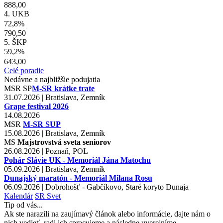
888,00
4. UKB
72,8%
790,50
5. ŠKP
59,2%
643,00
Celé poradie
Nedávne a najbližšie podujatia
MSR
SP
M-SR krátke trate
31.07.2026 | Bratislava, Zemník
Grape festival 2026
14.08.2026
MSR
M-SR SUP
15.08.2026 | Bratislava, Zemník
MS
Majstrovstvá sveta seniorov
26.08.2026 | Poznaň, POL
Pohár Slávie UK - Memoriál Jána Matochu
05.09.2026 | Bratislava, Zemník
Dunajský maratón - Memoriál Milana Rosu
06.09.2026 | Dobrohošť - Gabčíkovo, Staré koryto Dunaja
Kalendár
SR
Svet
Tip od vás...
Ak ste narazili na zaujímavý článok alebo informácie, dajte nám o
nich vedieť, radi ich spracujeme a následne uverejníme.