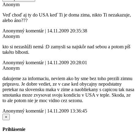
Anonym
Veď choď aj ty do USA keď Ti je doma zima, nikto Ti nezakazuje,
alebo áno???
Anonymný komentár | 14.11.2009 20:35:38
Anonym
kto si nezaslúži nemá :D zamysli sa najskôr nad sebou a potom píš
takéto blbosti.
Anonymný komentár | 14.11.2009 20:28:01
Anonym
dakujeme za informaciu, neviem ako by sme bez toho prezili zimnu
pripravu. Je dobre vediet, ze v case ked obycajny nepodstatny
pretekar na slovensku maka v zime a naobliekany s capicou tak nasa
smotanka moze zvysovat svoju kondiciu v USA v teple. Skoda, ze
to ale potom nie je moc vidno cez sezonu.
Anonymný komentár | 14.11.2009 13:36:45
×
Prihlásenie