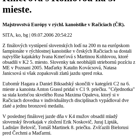
mieste.
Majstrovstvá Európy v rýchl. kanoistike v Račiciach (ČR).
SITA, ko, bg | 09.07.2006 20:54:22
Z finálových vystúpení slovenských lodí na 200 m na európskom
šampionáte v rýchlostnej kanoistike v českých Račiciach sa dostali
najvyššie kajakárky Ivana Kmeťová s Martinou Kohlovou, ktoré
obsadili v K2 5. miesto. Slovenky tak neobhájili striebornú pozíciu z
ME v Poznani 2005. Maďarky Katalin Kovácsová, Natasa
Janicsová si však zopakovali zlatú jazdu spred roka.
Ľubomír Hagara a Daniel Biksadský skončili v kategórii C2 na 6.
mieste a kanoista Anton Grassl pridal v C1 9. priečku. "Céjednotka"
sa stala korisťou skvelého Rusa Maxima Opaleva, ktorý si v
Račiciach dovedna v individuálnych disciplínach vypádloval dve
zlaté a jednu bronzovú medailu.
V poslednej finálovej jazde dňa v K4 mužov obsadil mladý
slovenský štvorkajak v zložení Erik Noskovič, Juraj Lipták,
Ladislav Belovič, Tomáš Martinek 8. priečku. Zvíťazili Bielorusi
pred Čechmi a Maďarmi.