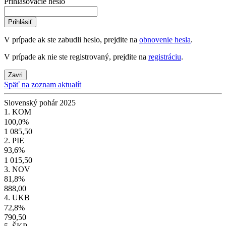
Prihlasovacie heslo
Prihlásiť
V prípade ak ste zabudli heslo, prejdite na
obnovenie hesla
.
V prípade ak nie ste registrovaný, prejdite na
registráciu
.
Zavri
Späť na zoznam aktualít
Slovenský pohár 2025
1. KOM
100,0%
1 085,50
2. PIE
93,6%
1 015,50
3. NOV
81,8%
888,00
4. UKB
72,8%
790,50