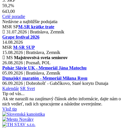
5. ŠKP
59,2%
643,00
Celé poradie
Nedávne a najbližšie podujatia
MSR
SP
M-SR krátke trate
31.07.2026 | Bratislava, Zemník
Grape festival 2026
14.08.2026
MSR
M-SR SUP
15.08.2026 | Bratislava, Zemník
MS
Majstrovstvá sveta seniorov
26.08.2026 | Poznaň, POL
Pohár Slávie UK - Memoriál Jána Matochu
05.09.2026 | Bratislava, Zemník
Dunajský maratón - Memoriál Milana Rosu
06.09.2026 | Dobrohošť - Gabčíkovo, Staré koryto Dunaja
Kalendár
SR
Svet
Tip od vás...
Ak ste narazili na zaujímavý článok alebo informácie, dajte nám o
nich vedieť, radi ich spracujeme a následne uverejníme.
Vlož tip