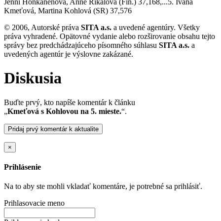
Jenni Honkanenová, Anne Rikalová (Fín.) 37,168,...5. Ivana
Kmeťová, Martina Kohlová (SR) 37,576
© 2006, Autorské práva
SITA a.s.
a uvedené agentúry. Všetky
práva vyhradené. Opätovné vydanie alebo rozširovanie obsahu tejto
správy bez predchádzajúceho písomného súhlasu
SITA a.s.
a
uvedených agentúr je výslovne zakázané.
Diskusia
Buďte prvý, kto napíše komentár k článku
„
Kmeťová s Kohlovou na 5. mieste.
“.
Pridaj prvý komentár k aktualite
×
Prihlásenie
Na to aby ste mohli vkladať komentáre, je potrebné sa prihlásiť.
Prihlasovacie meno