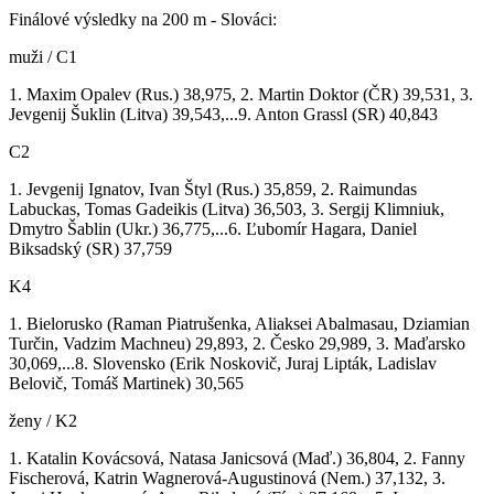
Finálové výsledky na 200 m - Slováci:
muži / C1
1. Maxim Opalev (Rus.) 38,975, 2. Martin Doktor (ČR) 39,531, 3.
Jevgenij Šuklin (Litva) 39,543,...9. Anton Grassl (SR) 40,843
C2
1. Jevgenij Ignatov, Ivan Štyl (Rus.) 35,859, 2. Raimundas
Labuckas, Tomas Gadeikis (Litva) 36,503, 3. Sergij Klimniuk,
Dmytro Šablin (Ukr.) 36,775,...6. Ľubomír Hagara, Daniel
Biksadský (SR) 37,759
K4
1. Bielorusko (Raman Piatrušenka, Aliaksei Abalmasau, Dziamian
Turčin, Vadzim Machneu) 29,893, 2. Česko 29,989, 3. Maďarsko
30,069,...8. Slovensko (Erik Noskovič, Juraj Lipták, Ladislav
Belovič, Tomáš Martinek) 30,565
ženy / K2
1. Katalin Kovácsová, Natasa Janicsová (Maď.) 36,804, 2. Fanny
Fischerová, Katrin Wagnerová-Augustinová (Nem.) 37,132, 3.