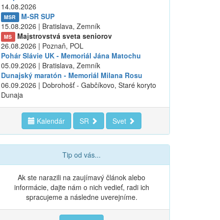
14.08.2026
M-SR SUP
MSR
15.08.2026 | Bratislava, Zemník
Majstrovstvá sveta seniorov
MS
26.08.2026 | Poznaň, POL
Pohár Slávie UK - Memoriál Jána Matochu
05.09.2026 | Bratislava, Zemník
Dunajský maratón - Memoriál Milana Rosu
06.09.2026 | Dobrohošť - Gabčíkovo, Staré koryto
Dunaja
Kalendár
SR
Svet
Tip od vás...
Ak ste narazili na zaujímavý článok alebo
informácie, dajte nám o nich vedieť, radi ich
spracujeme a následne uverejníme.