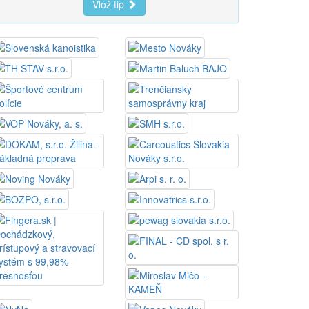
Vlož tip