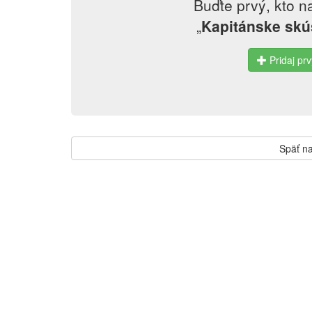
Buďte prvý, kto n
„
Kapitánske skúš
Pridaj prv
Späť na