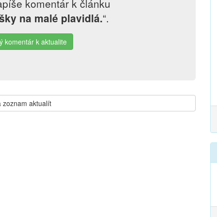
apíše komentár k článku
ky na malé plavidlá.
“.
ý komentár k aktualite
 zoznam aktualít