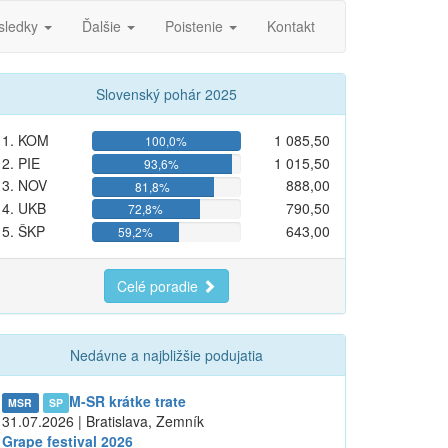
sledky
Ďalšie
Poistenie
Kontakt
Slovenský pohár 2025
1. KOM
1 085,50
100,0%
2. PIE
1 015,50
93,6%
3. NOV
888,00
81,8%
4. UKB
790,50
72,8%
5. ŠKP
643,00
59,2%
Celé poradie
Nedávne a najbližšie podujatia
M-SR krátke trate
MSR
SP
31.07.2026 | Bratislava, Zemník
Grape festival 2026