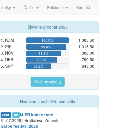
sledky
Ďalšie
Poistenie
Kontakt
Slovenský pohár 2025
1. KOM
1 085,50
100,0%
2. PIE
1 015,50
93,6%
3. NOV
888,00
81,8%
4. UKB
790,50
72,8%
5. ŠKP
643,00
59,2%
Celé poradie
Nedávne a najbližšie podujatia
M-SR krátke trate
MSR
SP
31.07.2026 | Bratislava, Zemník
Grape festival 2026