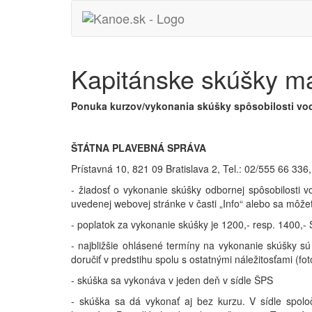
Kapitánske skúšky ma
Ponuka kurzov/vykonania skúšky spôsobilosti vod
ŠTÁTNA PLAVEBNÁ SPRÁVA
Prístavná 10, 821 09 Bratislava 2, Tel.: 02/555 66 336
- žiadosť o vykonanie skúšky odbornej spôsobilosti v
uvedenej webovej stránke v časti „Info“ alebo sa môžet
- poplatok za vykonanie skúšky je 1200,- resp. 1400,- 
- najbližšie ohlásené termíny na vykonanie skúšky sú
doručiť v predstihu spolu s ostatnými náležitosťami (f
- skúška sa vykonáva v jeden deň v sídle ŠPS
- skúška sa dá vykonať aj bez kurzu. V sídle spoloč