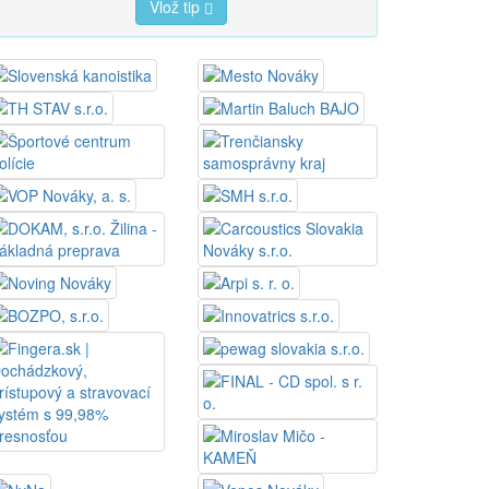
Vlož tip