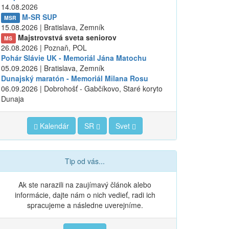
14.08.2026
M-SR SUP
MSR
15.08.2026 | Bratislava, Zemník
Majstrovstvá sveta seniorov
MS
26.08.2026 | Poznaň, POL
Pohár Slávie UK - Memoriál Jána Matochu
05.09.2026 | Bratislava, Zemník
Dunajský maratón - Memoriál Milana Rosu
06.09.2026 | Dobrohošť - Gabčíkovo, Staré koryto
Dunaja
Kalendár
SR
Svet
Tip od vás...
Ak ste narazili na zaujímavý článok alebo
informácie, dajte nám o nich vedieť, radi ich
spracujeme a následne uverejníme.