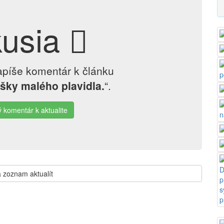
kusia
apíše komentár k článku
šky malého plavidla.
“.
ý komentár k aktualite
 zoznam aktualít