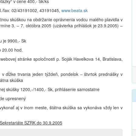
otázky“ v cene 400,- Sk/ks
el./fax: 02/43191002, 43191045,
www.beata.sk
tátnou skúškou na obdržanie oprávnenia vodcu malého plavidla v
ermíne 3. – 7. októbra 2005 (uzávierka prihlášok je 23.9.2005) –
u je 9900,- Sk
o 20.00 hod.
a webovej stránke spoločnosti p. Soják Havelkova 14, Bratislava,
 v dĺžke trvania jeden týždeň, pondelok – štvrtok prednášky v
tátna skúška
tnej skúšky 1200,-/1400,- Sk, prihlásenie samostatne
ude upresnený
vykonať aj v inom meste, štátna skúška sa vykonáva vždy len v
a Sekretariáte SZRK do 30.9.2005