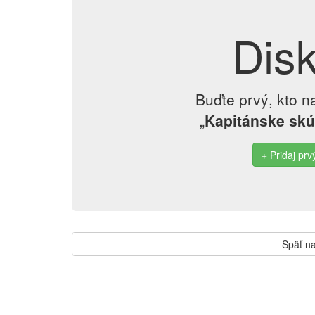
Dis
Buďte prvý, kto n
„
Kapitánske skú
Pridaj prv
Späť na