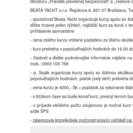
literatúru „Pravidlá plavebnej bezpečnosti“ a „Testové 
BEATA YACHT s.r.o. Repíkova 6, 821 07 Bratislava, T
- spoločnosť Beata Yacht organizuje kurzy spolu so š
dĺžke trvania jeden týždeň, najbližší kurz sa koná v t
príhlásenie samostatne
- cena celého kurzu vrátane poplatkov za štátnu skúšk
- kurz prebieha v popoludňajších hodinách do 16.00 d
- žiadosti a ďalšie podrobnejšie informácie nájdete n
mob.: 0903 105 768
- p. Soják organizuje kurzy spolu so štátnou skúškou
popoludňajších hodinách, piatok (celý deň) prebieha š
- cena kurzu je 4000,- Sk + poplatok za vykonanie štá
- v blízkom čase sa bude konať kurz, presný termín b
- v prípade väčšieho počtu záujemcov je možné kurz 
sídle ŠPS
-
zájemcovia ktorejkoľvek možnosti prosím nahlásiť n