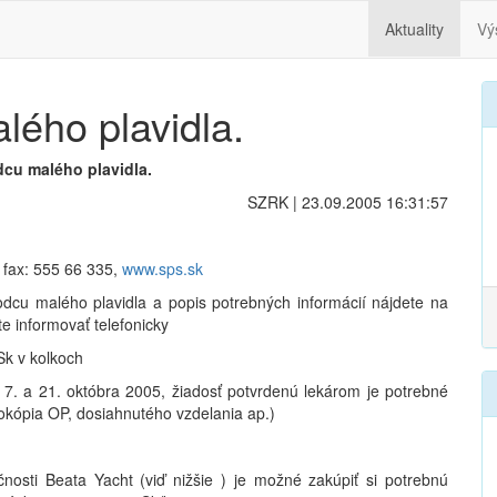
Aktuality
Vý
lého plavidla.
cu malého plavidla.
SZRK | 23.09.2005 16:31:57
, fax: 555 66 335,
www.sps.sk
odcu malého plavidla a popis potrebných informácií nájdete na
e informovať telefonicky
Sk v kolkoch
 7. a 21. októbra 2005, žiadosť potvrdenú lekárom je potrebné
otokópia OP, dosiahnutého vzdelania ap.)
nosti Beata Yacht (viď nižšie ) je možné zakúpiť si potrebnú