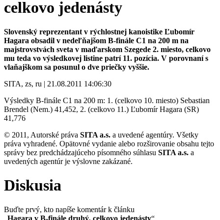
celkovo jedenásty
Slovenský reprezentant v rýchlostnej kanoistike Ľubomír
Hagara obsadil v nedeľňajšom B-finále C1 na 200 m na
majstrovstvách sveta v maďarskom Szegede 2. miesto, celkovo
mu teda vo výsledkovej listine patrí 11. pozícia. V porovnaní s
vlaňajškom sa posunul o dve priečky vyššie.
SITA, zs, ru | 21.08.2011 14:06:30
Výsledky B-finále C1 na 200 m: 1. (celkovo 10. miesto) Sebastian
Brendel (Nem.) 41,452, 2. (celkovo 11.) Ľubomír Hagara (SR)
41,776
© 2011, Autorské práva
SITA a.s.
a uvedené agentúry. Všetky
práva vyhradené. Opätovné vydanie alebo rozširovanie obsahu tejto
správy bez predchádzajúceho písomného súhlasu
SITA a.s.
a
uvedených agentúr je výslovne zakázané.
Diskusia
Buďte prvý, kto napíše komentár k článku
„
Hagara v B-finále druhý, celkovo jedenásty
“.