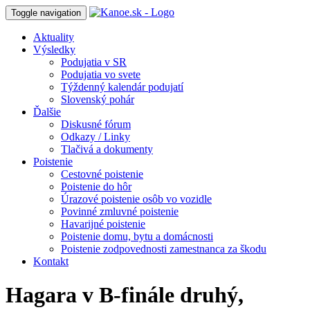
Toggle navigation
Aktuality
Výsledky
Podujatia v SR
Podujatia vo svete
Týždenný kalendár podujatí
Slovenský pohár
Ďalšie
Diskusné fórum
Odkazy / Linky
Tlačivá a dokumenty
Poistenie
Cestovné poistenie
Poistenie do hôr
Úrazové poistenie osôb vo vozidle
Povinné zmluvné poistenie
Havarijné poistenie
Poistenie domu, bytu a domácnosti
Poistenie zodpovednosti zamestnanca za škodu
Kontakt
Hagara v B-finále druhý,