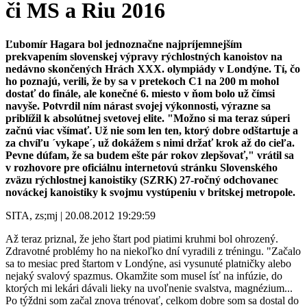
či MS a Riu 2016
Ľubomír Hagara bol jednoznačne najpríjemnejším
prekvapením slovenskej výpravy rýchlostných kanoistov na
nedávno skončených Hrách XXX. olympiády v Londýne. Tí, čo
ho poznajú, verili, že by sa v pretekoch C1 na 200 m mohol
dostať do finále, ale konečné 6. miesto v ňom bolo už čímsi
navyše. Potvrdil ním nárast svojej výkonnosti, výrazne sa
priblížil k absolútnej svetovej elite. "Možno si ma teraz súperi
začnú viac všímať. Už nie som len ten, ktorý dobre odštartuje a
za chvíľu ´vykape´, už dokážem s nimi držať krok až do cieľa.
Pevne dúfam, že sa budem ešte pár rokov zlepšovať," vrátil sa
v rozhovore pre oficiálnu internetovú stránku Slovenského
zväzu rýchlostnej kanoistiky (SZRK) 27-ročný odchovanec
nováckej kanoistiky k svojmu vystúpeniu v britskej metropole.
SITA, zs;mj | 20.08.2012 19:29:59
Až teraz priznal, že jeho štart pod piatimi kruhmi bol ohrozený.
Zdravotné problémy ho na niekoľko dní vyradili z tréningu. "Začalo
sa to mesiac pred štartom v Londýne, asi vysunuté platničky alebo
nejaký svalový spazmus. Okamžite som musel ísť na infúzie, do
ktorých mi lekári dávali lieky na uvoľnenie svalstva, magnézium...
Po týždni som začal znova trénovať, celkom dobre som sa dostal do