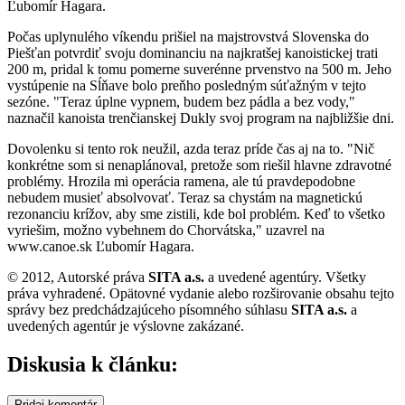
Ľubomír Hagara.
Počas uplynulého víkendu prišiel na majstrovstvá Slovenska do
Piešťan potvrdiť svoju dominanciu na najkratšej kanoistickej trati
200 m, pridal k tomu pomerne suverénne prvenstvo na 500 m. Jeho
vystúpenie na Sĺňave bolo preňho posledným súťažným v tejto
sezóne. "Teraz úplne vypnem, budem bez pádla a bez vody,"
naznačil kanoista trenčianskej Dukly svoj program na najbližšie dni.
Dovolenku si tento rok neužil, azda teraz príde čas aj na to. "Nič
konkrétne som si nenaplánoval, pretože som riešil hlavne zdravotné
problémy. Hrozila mi operácia ramena, ale tú pravdepodobne
nebudem musieť absolvovať. Teraz sa chystám na magnetickú
rezonanciu krížov, aby sme zistili, kde bol problém. Keď to všetko
vyriešim, možno vybehnem do Chorvátska," uzavrel na
www.canoe.sk Ľubomír Hagara.
© 2012, Autorské práva
SITA a.s.
a uvedené agentúry. Všetky
práva vyhradené. Opätovné vydanie alebo rozširovanie obsahu tejto
správy bez predchádzajúceho písomného súhlasu
SITA a.s.
a
uvedených agentúr je výslovne zakázané.
Diskusia k článku:
Pridaj komentár