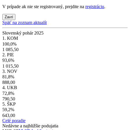
V prípade ak nie ste registrovaný, prejdite na
registráciu
.
Zavri
Späť na zoznam aktualít
Slovenský pohár 2025
1. KOM
100,0%
1 085,50
2. PIE
93,6%
1 015,50
3. NOV
81,8%
888,00
4. UKB
72,8%
790,50
5. ŠKP
59,2%
643,00
Celé poradie
Nedávne a najbližšie podujatia