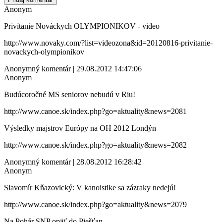
Anonym
Privítanie Nováckych OLYMPIONIKOV - video
http://www.novaky.com/?list=videozona&id=20120816-privitanie-
novackych-olympionikov
Anonymný komentár | 29.08.2012 14:47:06
Anonym
Budúcoročné MS seniorov nebudú v Riu!
http://www.canoe.sk/index.php?go=aktuality&news=2081
Výsledky majstrov Európy na OH 2012 Londýn
http://www.canoe.sk/index.php?go=aktuality&news=2082
Anonymný komentár | 28.08.2012 16:28:42
Anonym
Slavomír Kňazovický: V kanoistike sa zázraky nedejú!
http://www.canoe.sk/index.php?go=aktuality&news=2079
Na Pohár SNP opäť do Piešťan