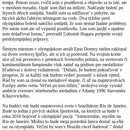
tempa. Potom zrazu, cvičil som v posilňovni a objavilo sa to isté, ale
v menšom rozsahu. Opäť som išiel na infúzie. Našťastie bolesť po
štyroch dňoch ustúpila. Snažil som sa udržiavať v pohybe, na
bicykli alebo ľahkým tréningom na vode. Dva týždne pred
olympiádou bolesti natoľko ustúpili, že som nemal žiadne problémy.
Pre istotu som ale už vypustil posilňovňu. Len som jazdil a opatrne
som dolaďoval formu," prezradil Ľubomír Hagara peripetie svojej
predolympijskej prípravy.
Šiestym miestom v olympijskom areáli Eton Dorney nielen zaklopal
na dvere svetovej špičky, ale si ich aj pootvoril. Na svojom konte
síce už má prvenstvo v pretekoch Svetového pohára, na svetovom či
kontinentálnom šampionáte však zatiaľ na pódium pre medailistov
hľadieval z úctivej vzdialenosti. "Dúfam, že budem pokračovať v
progrese, že sa každý rok budem vedieť posunúť o kúsok vpred.
Rád by som sa dostal na medailové stupne, či už na majstrovstvách
Európy alebo sveta. Veľmi po tom túžim," neskrýva svoje vysoké
ambície zverenec strieborného medailistu z Atlanty 1996 Slavomíra
Kňazovického.
Na budúci rok budú majstrovstvá sveta v brazílskom Riu de Janeiro.
Bude to jedna z prvých skúšok športovísk, na ktorých sa bude v
roku 2016 bojovať o olympijské pocty. "Samozrejme, myslím na
Rio de Janeiro. Možno to bude moja posledná šanca dostať sa ešte
raz na olympiádu. Veľmi by som v Brazílii chcel štartovať," dodal