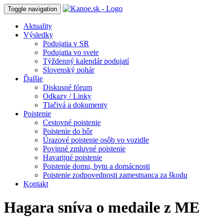
Toggle navigation
Aktuality
Výsledky
Podujatia v SR
Podujatia vo svete
Týždenný kalendár podujatí
Slovenský pohár
Ďalšie
Diskusné fórum
Odkazy / Linky
Tlačivá a dokumenty
Poistenie
Cestovné poistenie
Poistenie do hôr
Úrazové poistenie osôb vo vozidle
Povinné zmluvné poistenie
Havarijné poistenie
Poistenie domu, bytu a domácnosti
Poistenie zodpovednosti zamestnanca za škodu
Kontakt
Hagara sníva o medaile z ME