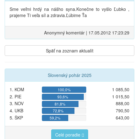
Sme veľmi hrdý na nášho syna.Konečne to vyšlo Ľubko ,
prajeme Ti veľa síl a zdravia.Ľúbime Ťa
Anonymný komentár | 17.05.2012 17:23:29
Späť na zoznam aktualít
Slovenský pohár 2025
1. KOM
1 085,50
100,0%
2. PIE
1 015,50
93,6%
3. NOV
888,00
81,8%
4. UKB
790,50
72,8%
5. ŠKP
643,00
59,2%
Celé poradie