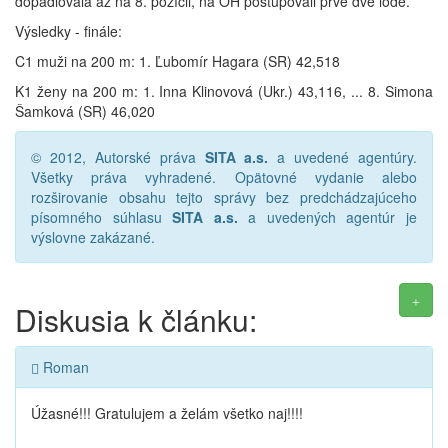
dopádlovala až na 8. pozícii, na OH postupovali prvé dve lode.
Výsledky - finále:
C1 muži na 200 m: 1. Ľubomír Hagara (SR) 42,518
K1 ženy na 200 m: 1. Inna Klinovová (Ukr.) 43,116, ... 8. Simona
Šamková (SR) 46,020
© 2012, Autorské práva
SITA a.s.
a uvedené agentúry.
Všetky práva vyhradené. Opätovné vydanie alebo
rozširovanie obsahu tejto správy bez predchádzajúceho
písomného súhlasu
SITA a.s.
a uvedených agentúr je
výslovne zakázané.
Diskusia k článku:
Roman
Úžasné!!! Gratulujem a želám všetko naj!!!!