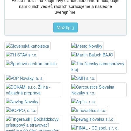
Ak ste narazili na zaujímavý článok alebo informácie, dajte
nám o nich vedieť, radi ich spracujeme a následne
uverejníme.
Vlož tip