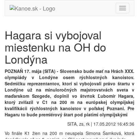
Toggle
navigati
Hagara si vybojoval
miestenku na OH do
Londýna
POZNAŇ 17. mája (SITA) - Slovensko bude mať na Hrách XXX.
olympiády v Londýne osem rýchlostných kanoistov.
Sedmičku reprezentantov, ktorí si vybojovali právo štartu v
Londýne už na minuloročných majstrovstvách sveta v
maďarskom Szegede, doplnil vo štvrtok Ľubomír Hagara,
ktorý zvíťazil v C1 na 200 m na európskej olympijskej
kvalifikácii rýchlostných kanoistov v poľskej Poznani. Pre
Hagaru to bude premiérový štart pod piatimi olympijskými
SITA, zs, rk | 17.05.2012 16:45:36
Vo finále K1 žien na 200 m neuspela Simona Šamková, ktorá