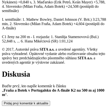
Nykänen) +0,840 s, 3. Maďarsko (Erik Petró, Keán Mayer) +5,788,
4. Slovensko (Milan Fraňa, Adam Botek) +24,508 (postúpili do
semifinále)
I. semifinále: 1. Mathew Bowley, Daniel Johnson (V. Brit.) 3:23,788
min, 2. Slovensko (Milan Fraňa, Adam Botek) +4,604 (postúpili do
A-finále)
C1 ženy na 200 m - I. rozjazda: 1. Stanilija Stamenovová (Bul.)
52,848 s, ... 6. Hana Mikéciová (SR) 1:01,124
© 2017, Autorské práva
SITA a.s.
a uvedené agentúry. Všetky
práva vyhradené. Opätovné vydanie alebo rozširovanie obsahu tejto
správy bez predchádzajúceho písomného súhlasu
SITA a.s.
a
uvedených agentúr je výslovne zakázané.
Diskusia
Buďte prvý, kto napíše komentár k článku
„
Fraňa a Botek v Portugalsku do A-finále K2 na 500 m aj 1000
m
“.
Pridaj prvý komentár k aktualite