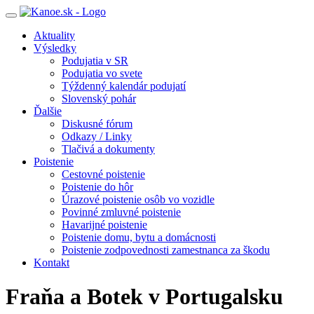
Toggle
navigation
Aktuality
Výsledky
Podujatia v SR
Podujatia vo svete
Týždenný kalendár podujatí
Slovenský pohár
Ďalšie
Diskusné fórum
Odkazy / Linky
Tlačivá a dokumenty
Poistenie
Cestovné poistenie
Poistenie do hôr
Úrazové poistenie osôb vo vozidle
Povinné zmluvné poistenie
Havarijné poistenie
Poistenie domu, bytu a domácnosti
Poistenie zodpovednosti zamestnanca za škodu
Kontakt
Fraňa a Botek v Portugalsku