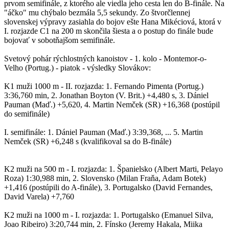
prvom semifinále, z ktorého ale viedla jeho cesta len do B-finále. Na
"áčko" mu chýbalo bezmála 5,5 sekundy. Zo štvorčlennej
slovenskej výpravy zasiahla do bojov ešte Hana Mikéciová, ktorá v
I. rozjazde C1 na 200 m skončila šiesta a o postup do finále bude
bojovať v sobotňajšom semifinále.
Svetový pohár rýchlostných kanoistov - 1. kolo - Montemor-o-
Velho (Portug.) - piatok - výsledky Slovákov:
K1 muži 1000 m - II. rozjazda: 1. Fernando Pimenta (Portug.)
3:36,760 min, 2. Jonathan Boyton (V. Brit.) +4,480 s, 3. Dániel
Pauman (Maď.) +5,620, 4. Martin Nemček (SR) +16,368 (postúpil
do semifinále)
I. semifinále: 1. Dániel Pauman (Maď.) 3:39,368, ... 5. Martin
Nemček (SR) +6,248 s (kvalifikoval sa do B-finále)
K2 muži na 500 m - I. rozjazda: 1. Španielsko (Albert Marti, Pelayo
Roza) 1:30,988 min, 2. Slovensko (Milan Fraňa, Adam Botek)
+1,416 (postúpili do A-finále), 3. Portugalsko (David Fernandes,
David Varela) +7,760
K2 muži na 1000 m - I. rozjazda: 1. Portugalsko (Emanuel Silva,
Joao Ribeiro) 3:20,744 min, 2. Fínsko (Jeremy Hakala, Miika