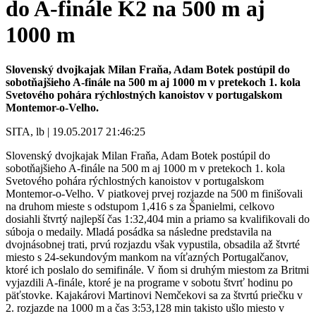
do A-finále K2 na 500 m aj
1000 m
Slovenský dvojkajak Milan Fraňa, Adam Botek postúpil do
sobotňajšieho A-finále na 500 m aj 1000 m v pretekoch 1. kola
Svetového pohára rýchlostných kanoistov v portugalskom
Montemor-o-Velho.
SITA, lb | 19.05.2017 21:46:25
Slovenský dvojkajak Milan Fraňa, Adam Botek postúpil do
sobotňajšieho A-finále na 500 m aj 1000 m v pretekoch 1. kola
Svetového pohára rýchlostných kanoistov v portugalskom
Montemor-o-Velho. V piatkovej prvej rozjazde na 500 m finišovali
na druhom mieste s odstupom 1,416 s za Španielmi, celkovo
dosiahli štvrtý najlepší čas 1:32,404 min a priamo sa kvalifikovali do
súboja o medaily. Mladá posádka sa následne predstavila na
dvojnásobnej trati, prvú rozjazdu však vypustila, obsadila až štvrté
miesto s 24-sekundovým mankom na víťazných Portugalčanov,
ktoré ich poslalo do semifinále. V ňom si druhým miestom za Britmi
vyjazdili A-finále, ktoré je na programe v sobotu štvrť hodinu po
päťstovke. Kajakárovi Martinovi Nemčekovi sa za štvrtú priečku v
2. rozjazde na 1000 m a čas 3:53,128 min takisto ušlo miesto v