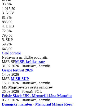
93,6%
1 015,50
3. NOV
81,8%
888,00
4. UKB
72,8%
790,50
5. ŠKP
59,2%
643,00
Celé poradie
Nedávne a najbližšie podujatia
MSR
SP
M-SR krátke trate
31.07.2026 | Bratislava, Zemník
Grape festival 2026
14.08.2026
MSR
M-SR SUP
15.08.2026 | Bratislava, Zemník
MS
Majstrovstvá sveta seniorov
26.08.2026 | Poznaň, POL
Pohár Slávie UK - Memoriál Jána Matochu
05.09.2026 | Bratislava, Zemník
Dunajský maratón - Memoriál Milana Rosu