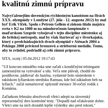
kvalitnú zimnú prípravu
Najvyťaženejším slovenským rýchlostným kanoistom na Hrách
XXX. olympiády v Londýne (27. júla - 12. augusta 2012) by mal
byť Erik Vlček. Spolu s Petrom Gellem si ziskom titulu majstra
sveta v K2 na 1000 m na minuloročnom šampionáte v
maďarskom Szegede vybojoval v tejto disciplíne miestenku aj
do britskej metropoly, mal by však štartovať aj v štvorkajaku,
ktorý z predchádzajúcich dvoch olympiád v Aténach 2004 a
Pekingu 2008 priviezol bronzovú a striebornú medailu. Tomu,
aby to zvládol, podriadil aj celú zimnú prípravu.
SITA, zs;mj | 05.04.2012 19:17:43
"Už koncom minulého roka sme začali s kondičnými tréningami
zameranými na vytrvalosť a silu. Veľa sme plávali, chodili do
posilňovne, pádlovať do bazéna, vydarené bolo sústredenie v
rakúskom lyžiarskom stredisku Ramsau, kde bol základom beh na
lyžiach," začal sumarizovať uplynulé mesiace 30-ročný rodák z
Komárna.
Začiatkom februára absolvovali všetci adepti na slovenský
reprezentačný dres kontrolné testy. "Dopadli nad očakávanie dobre.
Všetci sme na nich dosiahli lepšie výsledky ako pred rokom,"