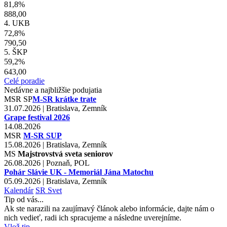
81,8%
888,00
4. UKB
72,8%
790,50
5. ŠKP
59,2%
643,00
Celé poradie
Nedávne a najbližšie podujatia
MSR
SP
M-SR krátke trate
31.07.2026 | Bratislava, Zemník
Grape festival 2026
14.08.2026
MSR
M-SR SUP
15.08.2026 | Bratislava, Zemník
MS
Majstrovstvá sveta seniorov
26.08.2026 | Poznaň, POL
Pohár Slávie UK - Memoriál Jána Matochu
05.09.2026 | Bratislava, Zemník
Kalendár
SR
Svet
Tip od vás...
Ak ste narazili na zaujímavý článok alebo informácie, dajte nám o
nich vedieť, radi ich spracujeme a následne uverejníme.
Vlož tip