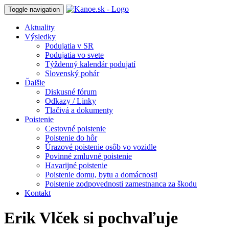
Toggle navigation
Aktuality
Výsledky
Podujatia v SR
Podujatia vo svete
Týždenný kalendár podujatí
Slovenský pohár
Ďalšie
Diskusné fórum
Odkazy / Linky
Tlačivá a dokumenty
Poistenie
Cestovné poistenie
Poistenie do hôr
Úrazové poistenie osôb vo vozidle
Povinné zmluvné poistenie
Havarijné poistenie
Poistenie domu, bytu a domácnosti
Poistenie zodpovednosti zamestnanca za škodu
Kontakt
Erik Vlček si pochvaľuje