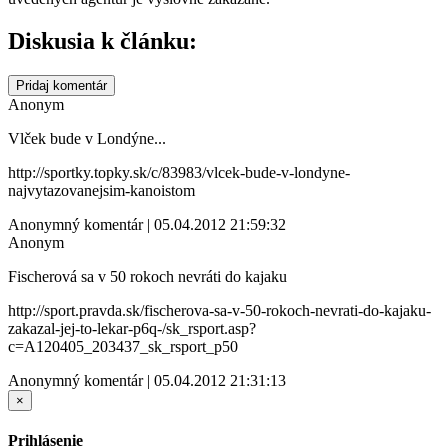
Diskusia k článku:
Pridaj komentár
Anonym
Vlček bude v Londýne...
http://sportky.topky.sk/c/83983/vlcek-bude-v-londyne-
najvytazovanejsim-kanoistom
Anonymný komentár | 05.04.2012 21:59:32
Anonym
Fischerová sa v 50 rokoch nevráti do kajaku
http://sport.pravda.sk/fischerova-sa-v-50-rokoch-nevrati-do-kajaku-
zakazal-jej-to-lekar-p6q-/sk_rsport.asp?
c=A120405_203437_sk_rsport_p50
Anonymný komentár | 05.04.2012 21:31:13
×
Prihlásenie