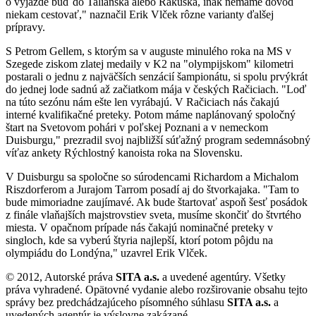
o výjazde buď do Talianska alebo Rakúska, inak nemáme dôvod
niekam cestovať," naznačil Erik Vlček rôzne varianty ďalšej
prípravy.
S Petrom Gellem, s ktorým sa v auguste minulého roka na MS v
Szegede ziskom zlatej medaily v K2 na "olympijskom" kilometri
postarali o jednu z najväčších senzácií šampionátu, si spolu prvýkrát
do jednej lode sadnú až začiatkom mája v českých Račiciach. "Loď
na túto sezónu nám ešte len vyrábajú. V Račiciach nás čakajú
interné kvalifikačné preteky. Potom máme naplánovaný spoločný
štart na Svetovom pohári v poľskej Poznani a v nemeckom
Duisburgu," prezradil svoj najbližší súťažný program sedemnásobný
víťaz ankety Rýchlostný kanoista roka na Slovensku.
V Duisburgu sa spoločne so súrodencami Richardom a Michalom
Riszdorferom a Jurajom Tarrom posadí aj do štvorkajaka. "Tam to
bude mimoriadne zaujímavé. Ak bude štartovať aspoň šesť posádok
z finále vlaňajších majstrovstiev sveta, musíme skončiť do štvrtého
miesta. V opačnom prípade nás čakajú nominačné preteky v
singloch, kde sa vyberú štyria najlepší, ktorí potom pôjdu na
olympiádu do Londýna," uzavrel Erik Vlček.
© 2012, Autorské práva
SITA a.s.
a uvedené agentúry. Všetky
práva vyhradené. Opätovné vydanie alebo rozširovanie obsahu tejto
správy bez predchádzajúceho písomného súhlasu
SITA a.s.
a
uvedených agentúr je výslovne zakázané.