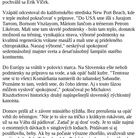
pochválil sa Erik Vlček.
Vzápätí odcestoval do kalifornského strediska New Port Beach, kde
v teple mohol pokračovať v príprave. "Do USA sme išli s Jurajom
Tarrom, Borisom Viszlayom, Máriom Jančom a trénerom Petrom
Likérom. Mali sme tam skvelé podmienky - bolo tam teplo, dostatok
možností na tréning, vynikajúca strava, výborné podmienky na
kvalitnú regeneráciu vrátane masáží a mali sme aj prideleného
chiropraktika. Naozaj výborné," neskrýval spokojnosť
sedemnásobný majster sveta a desaťnásobný šampión starého
kontinentu.
Do Európy sa vrátili v polovici marca. Na Slovensku ešte neboli
podmienky na prípravu na vode, a tak opäť balil kufre. "Tentoraz
sme si to všetci Komárňania namierili do talianskej Sabaudie.
Poznáme to tam, vedeli sme, do čoho ideme. Aj s touto fázou
môžem vysloviť spokojnosť," pokračoval po Michalovi
Riszdorferovi historicky druhý najúspešnejší slovenský rýchlostný
kanoista.
Domov prišli až v závere minulého týždňa. Bez prerušenia sa opäť
vrhli do tréningov. "Nie je to síce na tričko s krátkym rukávom, ale
už sa na Váhu dá pádlovať. Zatiaľ je aj dosť vody. Je to stále najmä
o enormných dávkach v singlových lodiach. Pridávam si aj
posilňovňu, behy. Ak by sa počasie výrazne zhoršilo, uvažovali sme