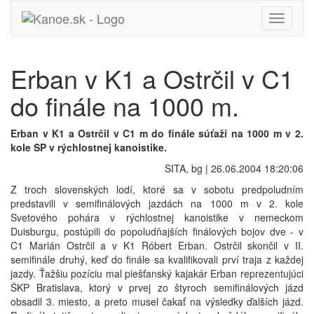
Toggle
navigati
Erban v K1 a Ostrčil v C1
do finále na 1000 m.
Erban v K1 a Ostrčil v C1 m do finále súťaží na 1000 m v 2.
kole SP v rýchlostnej kanoistike.
SITA, bg | 26.06.2004 18:20:06
Z troch slovenských lodí, ktoré sa v sobotu predpoludním
predstavili v semifinálových jazdách na 1000 m v 2. kole
Svetového pohára v rýchlostnej kanoistike v nemeckom
Duisburgu, postúpili do popoludňajších finálových bojov dve - v
C1 Marián Ostrčil a v K1 Róbert Erban. Ostrčil skončil v II.
semifinále druhý, keď do finále sa kvalifikovali prví traja z každej
jazdy. Ťažšiu pozíciu mal piešťanský kajakár Erban reprezentujúci
ŠKP Bratislava, ktorý v prvej zo štyroch semifinálových jázd
obsadil 3. miesto, a preto musel čakať na výsledky ďalších jázd.