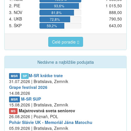
2. PIE
1 015,50
93,6%
3. NOV
888,00
81,8%
4. UKB
790,50
72,8%
5. ŠKP
643,00
59,2%
Celé poradie
Nedávne a najbližšie podujatia
M-SR krátke trate
MSR
SP
31.07.2026 | Bratislava, Zemník
Grape festival 2026
14.08.2026
M-SR SUP
MSR
15.08.2026 | Bratislava, Zemník
Majstrovstvá sveta seniorov
MS
26.08.2026 | Poznaň, POL
Pohár Slávie UK - Memoriál Jána Matochu
05.09.2026 | Bratislava, Zemník