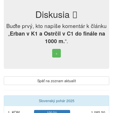
Diskusia
Buďte prvý, kto napíše komentár k článku
„
Erban v K1 a Ostrčil v C1 do finále na
1000 m.
“.
Späť na zoznam aktualít
Slovenský pohár 2025
1. KOM
1 085,50
100,0%