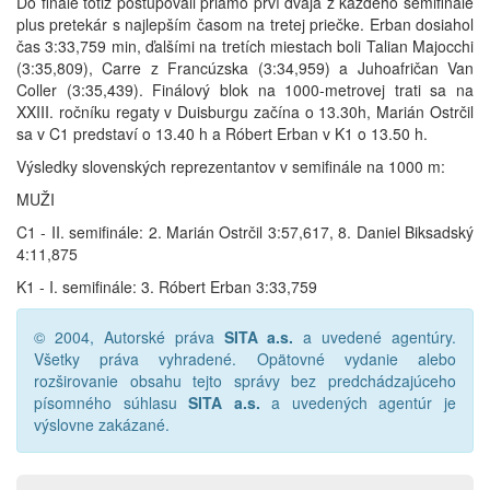
Do finále totiž postupovali priamo prví dvaja z každého semifinále
plus pretekár s najlepším časom na tretej priečke. Erban dosiahol
čas 3:33,759 min, ďalšími na tretích miestach boli Talian Majocchi
(3:35,809), Carre z Francúzska (3:34,959) a Juhoafričan Van
Coller (3:35,439). Finálový blok na 1000-metrovej trati sa na
XXIII. ročníku regaty v Duisburgu začína o 13.30h, Marián Ostrčil
sa v C1 predstaví o 13.40 h a Róbert Erban v K1 o 13.50 h.
Výsledky slovenských reprezentantov v semifinále na 1000 m:
MUŽI
C1 - II. semifinále: 2. Marián Ostrčil 3:57,617, 8. Daniel Biksadský
4:11,875
K1 - I. semifinále: 3. Róbert Erban 3:33,759
© 2004, Autorské práva
SITA a.s.
a uvedené agentúry.
Všetky práva vyhradené. Opätovné vydanie alebo
rozširovanie obsahu tejto správy bez predchádzajúceho
písomného súhlasu
SITA a.s.
a uvedených agentúr je
výslovne zakázané.