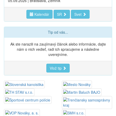
05.09.2026 | Bratislava, Zemník
Kalendár
SR
Svet
Tip od vás...
Ak ste narazili na zaujímavý článok alebo informácie, dajte
nám o nich vedieť, radi ich spracujeme a následne
uverejníme.
Vlož tip