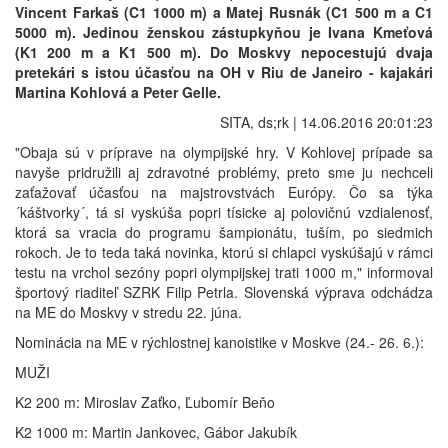
Vincent Farkaš (C1 1000 m) a Matej Rusnák (C1 500 m a C1
5000 m). Jedinou ženskou zástupkyňou je Ivana Kmeťová
(K1 200 m a K1 500 m). Do Moskvy nepocestujú dvaja
pretekári s istou účasťou na OH v Riu de Janeiro - kajakári
Martina Kohlová a Peter Gelle.
SITA, ds;rk | 14.06.2016 20:01:23
"Obaja sú v príprave na olympijské hry. V Kohlovej prípade sa
navyše pridružili aj zdravotné problémy, preto sme ju nechceli
zaťažovať účasťou na majstrovstvách Európy. Čo sa týka
´káštvorky´, tá si vyskúša popri tísicke aj polovičnú vzdialenosť,
ktorá sa vracia do programu šampionátu, tuším, po siedmich
rokoch. Je to teda taká novinka, ktorú si chlapci vyskúšajú v rámci
testu na vrchol sezóny popri olympijskej trati 1000 m," informoval
športový riaditeľ SZRK Filip Petrla. Slovenská výprava odchádza
na ME do Moskvy v stredu 22. júna.
Nominácia na ME v rýchlostnej kanoistike v Moskve (24.- 26. 6.):
MUŽI
K2 200 m: Miroslav Zaťko, Ľubomír Beňo
K2 1000 m: Martin Jankovec, Gábor Jakubík