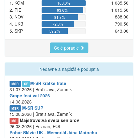
1. KOM
1 085,50
100,0%
2. PIE
1 015,50
93,6%
3. NOV
888,00
81,8%
4. UKB
790,50
72,8%
5. ŠKP
643,00
59,2%
Celé poradie
Nedávne a najbližšie podujatia
M-SR krátke trate
MSR
SP
31.07.2026 | Bratislava, Zemník
Grape festival 2026
14.08.2026
M-SR SUP
MSR
15.08.2026 | Bratislava, Zemník
Majstrovstvá sveta seniorov
MS
26.08.2026 | Poznaň, POL
Pohár Slávie UK - Memoriál Jána Matochu