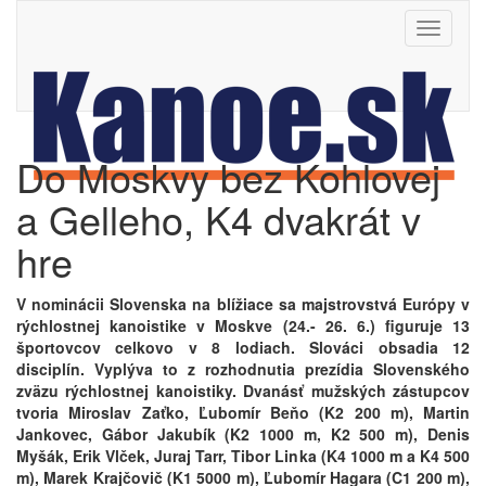
Toggle
navigati
Do Moskvy bez Kohlovej
a Gelleho, K4 dvakrát v
hre
V nominácii Slovenska na blížiace sa majstrovstvá Európy v
rýchlostnej kanoistike v Moskve (24.- 26. 6.) figuruje 13
športovcov celkovo v 8 lodiach. Slováci obsadia 12
disciplín. Vyplýva to z rozhodnutia prezídia Slovenského
zväzu rýchlostnej kanoistiky. Dvanásť mužských zástupcov
tvoria Miroslav Zaťko, Ľubomír Beňo (K2 200 m), Martin
Jankovec, Gábor Jakubík (K2 1000 m, K2 500 m), Denis
Myšák, Erik Vlček, Juraj Tarr, Tibor Linka (K4 1000 m a K4 500
m), Marek Krajčovič (K1 5000 m), Ľubomír Hagara (C1 200 m),