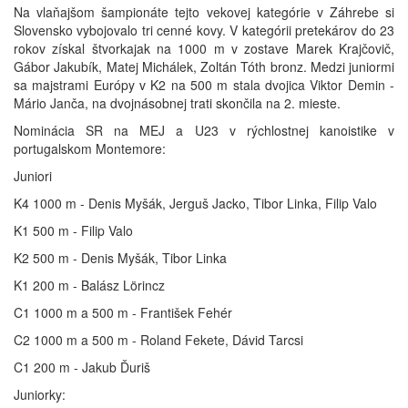
Na vlaňajšom šampionáte tejto vekovej kategórie v Záhrebe si
Slovensko vybojovalo tri cenné kovy. V kategórii pretekárov do 23
rokov získal štvorkajak na 1000 m v zostave Marek Krajčovič,
Gábor Jakubík, Matej Michálek, Zoltán Tóth bronz. Medzi juniormi
sa majstrami Európy v K2 na 500 m stala dvojica Viktor Demin -
Mário Janča, na dvojnásobnej trati skončila na 2. mieste.
Nominácia SR na MEJ a U23 v rýchlostnej kanoistike v
portugalskom Montemore:
Juniori
K4 1000 m - Denis Myšák, Jerguš Jacko, Tibor Linka, Filip Valo
K1 500 m - Filip Valo
K2 500 m - Denis Myšák, Tibor Linka
K1 200 m - Balász Lörincz
C1 1000 m a 500 m - František Fehér
C2 1000 m a 500 m - Roland Fekete, Dávid Tarcsi
C1 200 m - Jakub Ďuriš
Juniorky: