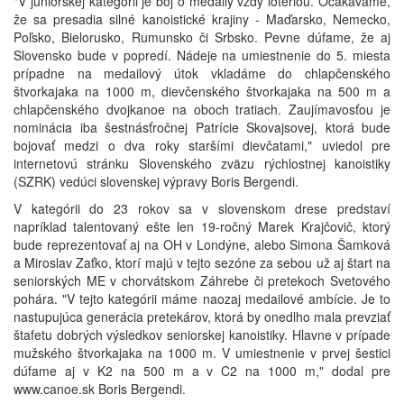
"V juniorskej kategórii je boj o medaily vždy lotériou. Očakávame,
že sa presadia silné kanoistické krajiny - Maďarsko, Nemecko,
Poľsko, Bielorusko, Rumunsko či Srbsko. Pevne dúfame, že aj
Slovensko bude v popredí. Nádeje na umiestnenie do 5. miesta
prípadne na medailový útok vkladáme do chlapčenského
štvorkajaka na 1000 m, dievčenského štvorkajaka na 500 m a
chlapčenského dvojkanoe na oboch tratiach. Zaujímavosťou je
nominácia iba šestnásťročnej Patrície Skovajsovej, ktorá bude
bojovať medzi o dva roky staršími dievčatami," uviedol pre
internetovú stránku Slovenského zväzu rýchlostnej kanoistiky
(SZRK) vedúci slovenskej výpravy Boris Bergendi.
V kategórii do 23 rokov sa v slovenskom drese predstaví
napríklad talentovaný ešte len 19-ročný Marek Krajčovič, ktorý
bude reprezentovať aj na OH v Londýne, alebo Simona Šamková
a Miroslav Zaťko, ktorí majú v tejto sezóne za sebou už aj štart na
seniorských ME v chorvátskom Záhrebe či pretekoch Svetového
pohára. "V tejto kategórii máme naozaj medailové ambície. Je to
nastupujúca generácia pretekárov, ktorá by onedlho mala prevziať
štafetu dobrých výsledkov seniorskej kanoistiky. Hlavne v prípade
mužského štvorkajaka na 1000 m. V umiestnenie v prvej šestici
dúfame aj v K2 na 500 m a v C2 na 1000 m," dodal pre
www.canoe.sk Boris Bergendi.