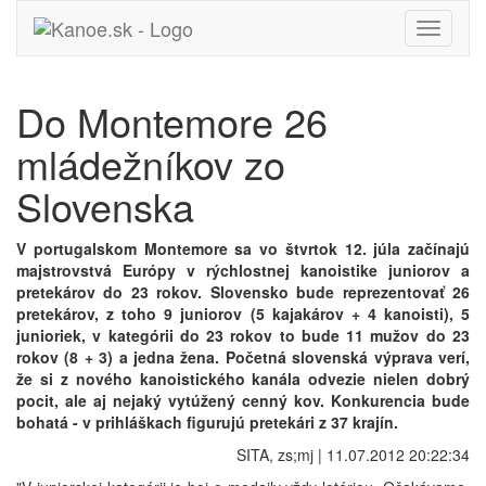
Toggle
navigati
Do Montemore 26
mládežníkov zo
Slovenska
V portugalskom Montemore sa vo štvrtok 12. júla začínajú
majstrovstvá Európy v rýchlostnej kanoistike juniorov a
pretekárov do 23 rokov. Slovensko bude reprezentovať 26
pretekárov, z toho 9 juniorov (5 kajakárov + 4 kanoisti), 5
junioriek, v kategórii do 23 rokov to bude 11 mužov do 23
rokov (8 + 3) a jedna žena. Početná slovenská výprava verí,
že si z nového kanoistického kanála odvezie nielen dobrý
pocit, ale aj nejaký vytúžený cenný kov. Konkurencia bude
bohatá - v prihláškach figurujú pretekári z 37 krajín.
SITA, zs;mj | 11.07.2012 20:22:34