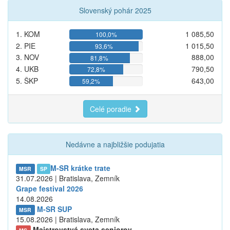
Slovenský pohár 2025
1. KOM
1 085,50
100,0%
2. PIE
1 015,50
93,6%
3. NOV
888,00
81,8%
4. UKB
790,50
72,8%
5. ŠKP
643,00
59,2%
Celé poradie
Nedávne a najbližšie podujatia
M-SR krátke trate
MSR
SP
31.07.2026 | Bratislava, Zemník
Grape festival 2026
14.08.2026
M-SR SUP
MSR
15.08.2026 | Bratislava, Zemník
Majstrovstvá sveta seniorov