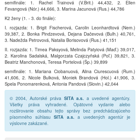
semifinále: 1. Rachel Trainová (V.Brit.) 44,432, 2. Ellen
Fevangová (Nór.) 44,666, 3. Marina Jacunová (Rus.) 44,786
K2 ženy (1. - 3. do finále):
I. rozjazda: 1. Brigit Fischerová, Carolin Leonhardtová (Nem.)
39,387, 2. Bonka Pindzevová, Dejana Dačevová (Bulh.) 40,761,
3. Nadežda Petrovová, Natalia Borisovová (Rus.) 41,151
II. rozjazda: 1. Timea Paksyová, Melinda Patyiová (Maď.) 39,017,
2. Karolina Sadalská, Malgorzata Czajczyňská (Poľ.) 39,821, 3.
Beatriz Manchonová, Teresa Portelová (Šp.) 39,899
semifinále: 1. Mariana Ciobanuová, Alina Ciurescuová (Rum.)
41,606, 2. Nicole Bulková, Moniek Brandová (Hol.) 41,906, 3.
Spela Ponomarenková, Antonia Pandová (Slovin.) 42,044
© 2004, Autorské práva
SITA a.s.
a uvedené agentúry.
Všetky práva vyhradené. Opätovné vydanie alebo
rozširovanie obsahu tejto správy bez predchádzajúceho
písomného súhlasu
SITA a.s.
a uvedených agentúr je
výslovne zakázané.