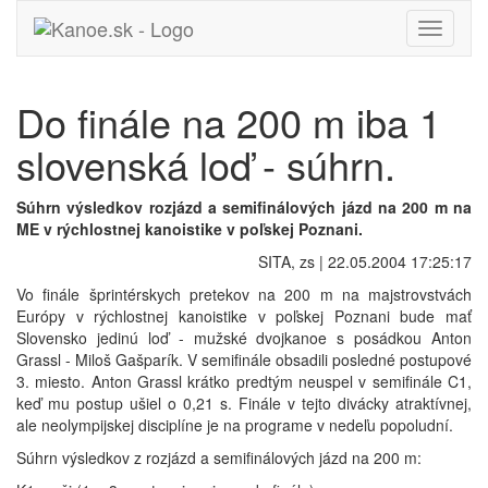
Toggle
navigati
Do finále na 200 m iba 1
slovenská loď - súhrn.
Súhrn výsledkov rozjázd a semifinálových jázd na 200 m na
ME v rýchlostnej kanoistike v poľskej Poznani.
SITA, zs | 22.05.2004 17:25:17
Vo finále šprintérskych pretekov na 200 m na majstrovstvách
Európy v rýchlostnej kanoistike v poľskej Poznani bude mať
Slovensko jedinú loď - mužské dvojkanoe s posádkou Anton
Grassl - Miloš Gašparík. V semifinále obsadili posledné postupové
3. miesto. Anton Grassl krátko predtým neuspel v semifinále C1,
keď mu postup ušiel o 0,21 s. Finále v tejto divácky atraktívnej,
ale neolympijskej disciplíne je na programe v nedeľu popoludní.
Súhrn výsledkov z rozjázd a semifinálových jázd na 200 m: