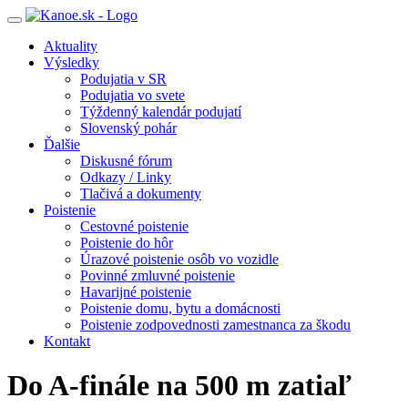
Toggle
navigation
Aktuality
Výsledky
Podujatia v SR
Podujatia vo svete
Týždenný kalendár podujatí
Slovenský pohár
Ďalšie
Diskusné fórum
Odkazy / Linky
Tlačivá a dokumenty
Poistenie
Cestovné poistenie
Poistenie do hôr
Úrazové poistenie osôb vo vozidle
Povinné zmluvné poistenie
Havarijné poistenie
Poistenie domu, bytu a domácnosti
Poistenie zodpovednosti zamestnanca za škodu
Kontakt
Do A-finále na 500 m zatiaľ