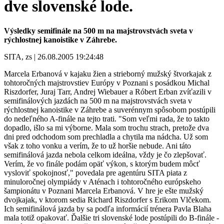
dve slovenské lode.
Výsledky semifinále na 500 m na majstrovstvách sveta v
rýchlostnej kanoistike v Záhrebe.
SITA, zs | 26.08.2005 19:24:48
Marcela Erbanová v kajaku žien a strieborný mužský štvorkajak z
tohtoročných majstrovstiev Európy v Poznani s posádkou Michal
Riszdorfer, Juraj Tarr, Andrej Wiebauer a Róbert Erban zvíťazili v
semifinálových jazdách na 500 m na majstrovstvách sveta v
rýchlostnej kanoistike v Záhrebe a suverénnym spôsobom postúpili
do nedeľného A-finále na tejto trati. "Som veľmi rada, že to takto
dopadlo, išlo sa mi výborne. Mala som trochu strach, pretože dva
dni pred odchodom som prechladla a chytila ma nádcha. Už som
však z toho vonku a verím, že to už horšie nebude. Ani táto
semifinálová jazda nebola celkom ideálna, vždy je čo zlepšovať.
Verím, že vo finále podám opäť výkon, s ktorým budem môcť
vysloviť spokojnosť," povedala pre agentúru SITA piata z
minuloročnej olympiády v Aténach i tohtoročného európskeho
šampionátu v Poznani Marcela Erbanová. V hre je ešte mužský
dvojkajak, v ktorom sedia Richard Riszdorfer s Erikom Vlčekom.
Ich semifinálová jazda by sa podľa informácií trénera Pavla Blaha
mala totiž opakovať. Ďalšie tri slovenské lode postúpili do B-finále -