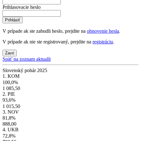
Prihlasovacie heslo
Prihlásiť
V prípade ak ste zabudli heslo, prejdite na
obnovenie hesla
.
V prípade ak nie ste registrovaný, prejdite na
registráciu
.
Zavri
Späť na zoznam aktualít
Slovenský pohár 2025
1. KOM
100,0%
1 085,50
2. PIE
93,6%
1 015,50
3. NOV
81,8%
888,00
4. UKB
72,8%