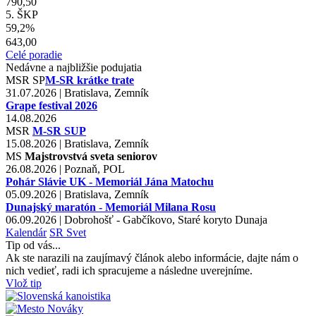
790,50
5. ŠKP
59,2%
643,00
Celé poradie
Nedávne a najbližšie podujatia
MSR
SP
M-SR krátke trate
31.07.2026 | Bratislava, Zemník
Grape festival 2026
14.08.2026
MSR
M-SR SUP
15.08.2026 | Bratislava, Zemník
MS
Majstrovstvá sveta seniorov
26.08.2026 | Poznaň, POL
Pohár Slávie UK - Memoriál Jána Matochu
05.09.2026 | Bratislava, Zemník
Dunajský maratón - Memoriál Milana Rosu
06.09.2026 | Dobrohošť - Gabčíkovo, Staré koryto Dunaja
Kalendár
SR
Svet
Tip od vás...
Ak ste narazili na zaujímavý článok alebo informácie, dajte nám o
nich vedieť, radi ich spracujeme a následne uverejníme.
Vlož tip