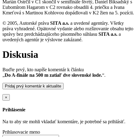
Marián Ostrčil v C1 skončil v semifinále štvrtý, Daniel Biksadský s
Ľubomírom Hagarom v C2 rovnako obsadili 4. priečku a Ivana
Kmeťová s Martinou Kohlovou dopádlovali v K2 žien na 5. pozícii.
© 2005, Autorské práva
SITA a.s.
a uvedené agentúry. Všetky
práva vyhradené. Opätovné vydanie alebo rozširovanie obsahu tejto
správy bez predchádzajúceho písomného súhlasu
SITA a.s.
a
uvedených agentúr je výslovne zakázané.
Diskusia
Buďte prvý, kto napíše komentár k článku
„
Do A-finále na 500 m zatiaľ dve slovenské lode.
“.
Pridaj prvý komentár k aktualite
×
Prihlásenie
Na to aby ste mohli vkladať komentáre, je potrebné sa prihlásiť.
Prihlasovacie meno