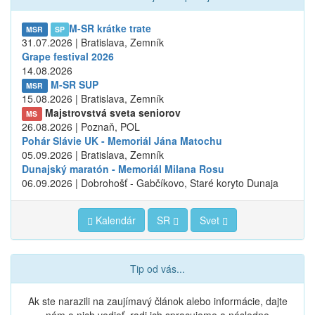
M-SR krátke trate
MSR
SP
31.07.2026 | Bratislava, Zemník
Grape festival 2026
14.08.2026
M-SR SUP
MSR
15.08.2026 | Bratislava, Zemník
Majstrovstvá sveta seniorov
MS
26.08.2026 | Poznaň, POL
Pohár Slávie UK - Memoriál Jána Matochu
05.09.2026 | Bratislava, Zemník
Dunajský maratón - Memoriál Milana Rosu
06.09.2026 | Dobrohošť - Gabčíkovo, Staré koryto Dunaja
Kalendár
SR
Svet
Tip od vás...
Ak ste narazili na zaujímavý článok alebo informácie, dajte
nám o nich vedieť, radi ich spracujeme a následne