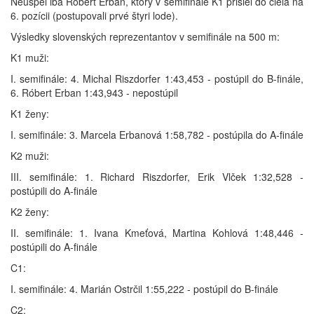
Neuspel iba Róbert Erban, ktorý v semifinále K1 prišiel do cieľa na
6. pozícii (postupovali prvé štyri lode).
Výsledky slovenských reprezentantov v semifinále na 500 m:
K1 muži:
I. semifinále: 4. Michal Riszdorfer 1:43,453 - postúpil do B-finále,
6. Róbert Erban 1:43,943 - nepostúpil
K1 ženy:
I. semifinále: 3. Marcela Erbanová 1:58,782 - postúpila do A-finále
K2 muži:
III. semifinále: 1. Richard Riszdorfer, Erik Vlček 1:32,528 -
postúpili do A-finále
K2 ženy:
II. semifinále: 1. Ivana Kmeťová, Martina Kohlová 1:48,446 -
postúpili do A-finále
C1:
I. semifinále: 4. Marián Ostrčil 1:55,222 - postúpil do B-finále
C2: