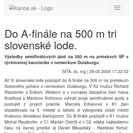
Toggle
navigati
Do A-finále na 500 m tri
slovenské lode.
Výsledky semifinálových jázd na 500 m na pretekoch SP v
rýchlostnej kanoistike v nemeckom Duisburgu.
SITA, zs, mg | 29.05.2005 17:22:02
Až tri slovenské lode postúpili do A-finále na 500 m na pretekoch
Svetového pohára v nemeckom Duisburgu. V K2 mužov Richard
Riszdorfer s Erikom Vlčekom a v rovnakej disciplíne žien Ivana
Kmeťová s Martinou Kohlovou vyhrali svoje semifinálové jazdy a
postúpili z prvých priečok. Marcela Erbanová v K1 žien
dopádlovala na 3. mieste a takisto si vybojovala účasť medzi
finálovou deviatkou štartujúcich. Do B-finále postúpili v K1 mužov
Michal Riszdorfer, v C1 Marián Ostrčil a v C2 vďaka najlepšiemu
času na ôsmej priečke aj Daniel Biksadský - Rastislav Kohút.