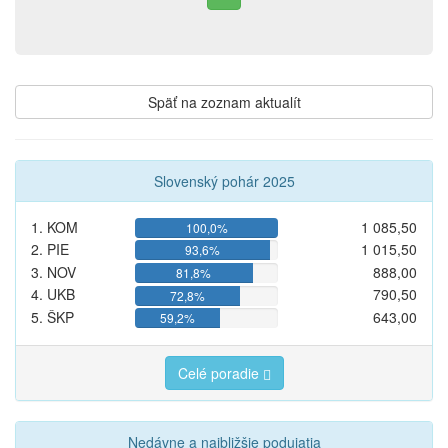
Späť na zoznam aktualít
Slovenský pohár 2025
1. KOM
1 085,50
100,0%
2. PIE
1 015,50
93,6%
3. NOV
888,00
81,8%
4. UKB
790,50
72,8%
5. ŠKP
643,00
59,2%
Celé poradie
Nedávne a najbližšie podujatia