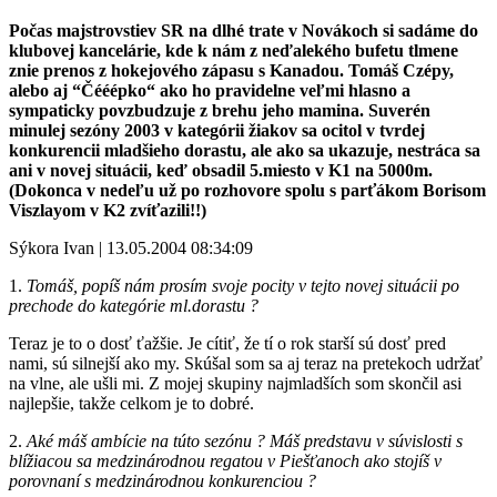
Počas majstrovstiev SR na dlhé trate v Novákoch si sadáme do
klubovej kancelárie, kde k nám z neďalekého bufetu tlmene
znie prenos z hokejového zápasu s Kanadou. Tomáš Czépy,
alebo aj “Čééépko“ ako ho pravidelne veľmi hlasno a
sympaticky povzbudzuje z brehu jeho mamina. Suverén
minulej sezóny 2003 v kategórii žiakov sa ocitol v tvrdej
konkurencii mladšieho dorastu, ale ako sa ukazuje, nestráca sa
ani v novej situácii, keď obsadil 5.miesto v K1 na 5000m.
(Dokonca v nedeľu už po rozhovore spolu s parťákom Borisom
Viszlayom v K2 zvíťazili!!)
Sýkora Ivan | 13.05.2004 08:34:09
1.
Tomáš, popíš nám prosím svoje pocity v tejto novej situácii po
prechode do kategórie ml.dorastu ?
Teraz je to o dosť ťažšie. Je cítiť, že tí o rok starší sú dosť pred
nami, sú silnejší ako my. Skúšal som sa aj teraz na pretekoch udržať
na vlne, ale ušli mi. Z mojej skupiny najmladších som skončil asi
najlepšie, takže celkom je to dobré.
2.
Aké máš ambície na túto sezónu ? Máš predstavu v súvislosti s
blížiacou sa medzinárodnou regatou v Piešťanoch ako stojíš v
porovnaní s medzinárodnou konkurenciou ?