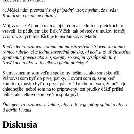
4.
Môžeš nám prezradiť svoj prípadný vzor, myslím, že u vás v
Komárne o ne nie je núdza ?
Môj vzor ...? Aj moja mama, aj tí, čo ma sledujú na pretekoch, mi
vraveli, že pádlujem ako Erik Vlček, tak odvtedy u mužov je môj
vzor on. Z tých mladších je to asi Jankovec Martin.
Keďže tento rozhovor robíme na majstrovstvách Slovenska mimo
rámec rubriky ešte jedna záverečná otázka, aj keď si to už čiastočne
spomenul, povedz ako si spokojný so svojím vystúpením tu v
Novákoch a ako sa ti celkovo páčia preteky ?
S umiestnením som veľmi spokojný, teším sa ako som skončil.
Plánoval som byť do prvej päťky. Hovoril som si, že aj keď
zomriem, musím byť do prvej päťky ! Trochu mi vadí, že prší a je
chladnejšie, nebol som na to pripravený, ten prudký dážď prišiel
náhle, ale celkovo som veľmi spokojný!
Ďakujem za rozhovor a želám, aby sa ti tvoje plány splnili a aby sa
ti darilo ! ivans
Diskusia