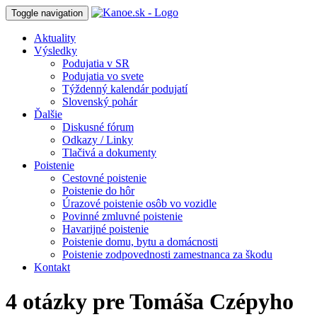
Toggle navigation
Aktuality
Výsledky
Podujatia v SR
Podujatia vo svete
Týždenný kalendár podujatí
Slovenský pohár
Ďalšie
Diskusné fórum
Odkazy / Linky
Tlačivá a dokumenty
Poistenie
Cestovné poistenie
Poistenie do hôr
Úrazové poistenie osôb vo vozidle
Povinné zmluvné poistenie
Havarijné poistenie
Poistenie domu, bytu a domácnosti
Poistenie zodpovednosti zamestnanca za škodu
Kontakt
4 otázky pre Tomáša Czépyho