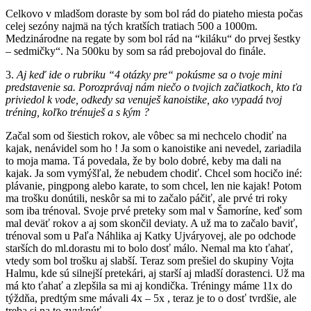
Celkovo v mladšom doraste by som bol rád do piateho miesta počas
celej sezóny najmä na tých kratších tratiach 500 a 1000m.
Medzinárodne na regate by som bol rád na “kiláku“ do prvej šestky
– sedmičky“. Na 500ku by som sa rád prebojoval do finále.
3.
Aj keď ide o rubriku “4 otázky pre“ pokúsme sa o tvoje mini
predstavenie sa. Porozprávaj nám niečo o tvojich začiatkoch, kto ťa
priviedol k vode, odkedy sa venuješ kanoistike, ako vypadá tvoj
tréning, koľko trénuješ a s kým ?
Začal som od šiestich rokov, ale vôbec sa mi nechcelo chodiť na
kajak, nenávidel som ho ! Ja som o kanoistike ani nevedel, zariadila
to moja mama. Tá povedala, že by bolo dobré, keby ma dali na
kajak. Ja som vymýšľal, že nebudem chodiť. Chcel som hocičo iné:
plávanie, pingpong alebo karate, to som chcel, len nie kajak! Potom
ma trošku donútili, neskôr sa mi to začalo páčiť, ale prvé tri roky
som iba trénoval. Svoje prvé preteky som mal v Šamoríne, keď som
mal deväť rokov a aj som skončil deviaty. A už ma to začalo baviť,
trénoval som u Paľa Náhlika aj Katky Ujváryovej, ale po odchode
starších do ml.dorastu mi to bolo dosť málo. Nemal ma kto ťahať,
vtedy som bol trošku aj slabší. Teraz som prešiel do skupiny Vojta
Halmu, kde sú silnejší pretekári, aj starší aj mladší dorastenci. Už ma
má kto ťahať a zlepšila sa mi aj kondička. Tréningy máme 11x do
týždňa, predtým sme mávali 4x – 5x , teraz je to o dosť tvrdšie, ale
treba si na to zvyknúť.