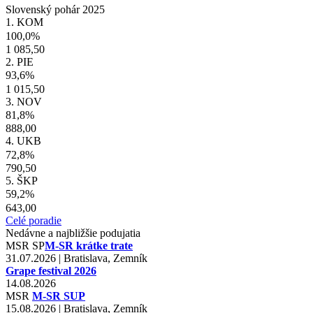
Slovenský pohár 2025
1. KOM
100,0%
1 085,50
2. PIE
93,6%
1 015,50
3. NOV
81,8%
888,00
4. UKB
72,8%
790,50
5. ŠKP
59,2%
643,00
Celé poradie
Nedávne a najbližšie podujatia
MSR
SP
M-SR krátke trate
31.07.2026 | Bratislava, Zemník
Grape festival 2026
14.08.2026
MSR
M-SR SUP
15.08.2026 | Bratislava, Zemník