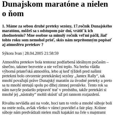
Dunajskom maratóne a nielen
o ňom
1. Máme za sebou druhé preteky sezóny, 17.ročník Dunajského
maratónu, môžeš sa s odstupom pár dní, vrátiť k ich
zhodnoteniu? Mne osobne sa minulý ročník veľmi páčil, žiaľ
tohto roku som nemohol prísť, skús nám neprítomným popísať
aj atmosféru pretekov ?
Sýkora Ivan | 28.04.2005 21:58:59
Atmosféra pretekov bola tentoraz podfarbená ideálnym počasím –
slnečno, takmer bezvetrie a nie veľmi teplo. Na brehu vládla
výborná priateľská atmosféra, lebo aj keď týždeň pred našimi
pretekmi bolo otvorenie pretekárskej sezóny „Jantex Rally“, tak
mnohí považujú práve Dunajský maratón za úvodné preteky a preto
sa tu mnohí stretajú spolu po dlhej zimnej prestávke. Tento rok sa
nám navyše podarilo pripraviť trať v predstihu, takže pretekári si
mnohé jej „nástrahy“ mohli skúsiť už pri rannom rozjazdení.
Rivalita nevládla ani na vode, hoci tam to vrelo a mnohé súboje boli
na ostrie noža, avšak všetko v rámci pravidiel a fair play. Krásne
súboje nám predvádzali nielen muži kajakári na čele s majstrami