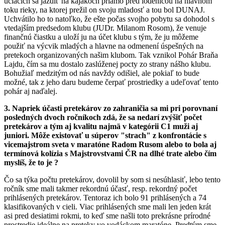
učiacich sa jazdiť na kajakoch priamo pred lodenicou na hlavnom
toku rieky, na ktorej prežil on svoju mladosť a tou bol DUNAJ.
Uchvátilo ho to natoľko, že ešte počas svojho pobytu sa dohodol s
vtedajším predsedom klubu (JUDr. Milanom Rosom), že venuje
finančnú čiastku a uloží ju na účet klubu s tým, že ju môžeme
použiť na výcvik mladých a hlavne na odmenení úspešných na
pretekoch organizovaných našim klubom. Tak vznikol Pohár Braňa
Lajdu, čím sa mu dostalo zaslúženej pocty zo strany nášho klubu.
Bohužiaľ medzitým od nás navždy odišiel, ale pokiaľ to bude
možné, tak z jeho daru budeme čerpať prostriedky a udeľovať tento
pohár aj naďalej.
3. Napriek účasti pretekárov zo zahraničia sa mi pri porovnaní
posledných dvoch ročníkoch zdá, že sa nedarí zvýšiť počet
pretekárov a tým aj kvalitu najmä v kategórii C1 muži aj
juniori. Môže existovať u súperov "strach" z konfrontácie s
vicemajstrom sveta v maratóne Radom Rusom alebo to bola aj
termínová kolízia s Majstrovstvami ČR na dlhé trate alebo čím
myslíš, že to je ?
Čo sa týka počtu pretekárov, dovolil by som si nesúhlasiť, lebo tento
ročník sme mali takmer rekordnú účasť, resp. rekordný počet
prihlásených pretekárov. Tentoraz ich bolo 91 prihlásených a 74
klasifikovaných v cieli. Viac prihlásených sme mali len jeden krát
asi pred desiatimi rokmi, to keď sme našli toto prekrásne prírodné
prostredie ideálne na preteky vo vodáckom maratóne. Predtým sme