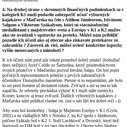
4. Na druhej strane v skromných finančných podmienkach sa v
kategórii K1 muži podarilo zabezpečiť účasť výborných
kajakárov z Maďarska na čele s Attilom Jámborom, Istvánom
Salgom a Viktorom Szákalyom, ktorí sú viacnásobnými
medailistami z majstrovstiev sveta a Európy v K1 a K2 mužov
ako ste uvádzali v upútavke na preteky. Môžeš nám priblížiť
pozadie ich účasti ako aj obecne ako získavate pretekárov zo
zahraničia ? Zároveň ak vieš, môžeš uviesť konkrétne úspechy
vyššie menovaných z minulosti ?
K ich účasti nám pred pár rokmi pomohol dobrý priateľ (bohužiaľ
dnes nežijúci) Jozef Csölle zo Šamorína, ktorý prostredníctvom
svojich priateľov v Maďarsku pozval Istvána Salgu. On bol popri
poľských reprezentantoch jedným z prvých zahraničných
účastníkov Dunajského maratónu. Presne si to nepamätám, ale bolo
to asi pred ôsmimi až desiatimi rokmi. Zvíťazil a asi sa mu to tak
zapáčilo, že odvtedy prichádza vyhrať K1 muži stále (smiech).
Koniec koncov aj teraz zvíťazil. Ďalších výborných kajakárov z
Maďarska nám prilákal vlastne on. (asi o nás šíri len dobré reči :-))
Aby som bol konkrétny : Salga je Majstrom Európy v K1 (Györ,
2001) a na vlaňajších MS v Nórsku 2. na K2 spolu s Jámborom,
pričom Szákaly bol v K2 3. Naši Lachkovič a Dvorský, ktorí tiež
štartovali na DM boli v tej istej disciplíne 6. Okrem toho Jámbor