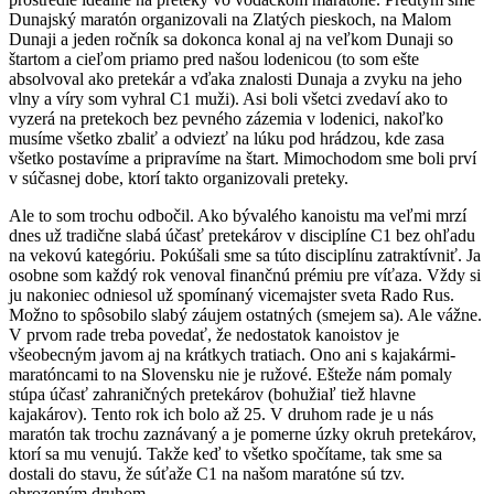
Dunajský maratón organizovali na Zlatých pieskoch, na Malom
Dunaji a jeden ročník sa dokonca konal aj na veľkom Dunaji so
štartom a cieľom priamo pred našou lodenicou (to som ešte
absolvoval ako pretekár a vďaka znalosti Dunaja a zvyku na jeho
vlny a víry som vyhral C1 muži). Asi boli všetci zvedaví ako to
vyzerá na pretekoch bez pevného zázemia v lodenici, nakoľko
musíme všetko zbaliť a odviezť na lúku pod hrádzou, kde zasa
všetko postavíme a pripravíme na štart. Mimochodom sme boli prví
v súčasnej dobe, ktorí takto organizovali preteky.
Ale to som trochu odbočil. Ako bývalého kanoistu ma veľmi mrzí
dnes už tradične slabá účasť pretekárov v disciplíne C1 bez ohľadu
na vekovú kategóriu. Pokúšali sme sa túto disciplínu zatraktívniť. Ja
osobne som každý rok venoval finančnú prémiu pre víťaza. Vždy si
ju nakoniec odniesol už spomínaný vicemajster sveta Rado Rus.
Možno to spôsobilo slabý záujem ostatných (smejem sa). Ale vážne.
V prvom rade treba povedať, že nedostatok kanoistov je
všeobecným javom aj na krátkych tratiach. Ono ani s kajakármi-
maratóncami to na Slovensku nie je ružové. Ešteže nám pomaly
stúpa účasť zahraničných pretekárov (bohužiaľ tiež hlavne
kajakárov). Tento rok ich bolo až 25. V druhom rade je u nás
maratón tak trochu zaznávaný a je pomerne úzky okruh pretekárov,
ktorí sa mu venujú. Takže keď to všetko spočítame, tak sme sa
dostali do stavu, že súťaže C1 na našom maratóne sú tzv.
ohrozeným druhom.