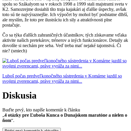
spolu so Szákalyom sa v rokoch 1998 a 1999 stali majstrami sveta v
K2. Samozrejme dosiahli títo traja kajakári aj ďalšie úspechy, avšak
toto sú tie najvýraznejšie. Ich výpočet by mohol byť podstatne dlhší,
ale myslím, že toto pre ilustráciu ich sily a atraktívnosti plne
postačuje.
Čo sa týka ďalších zahraničných účastníkov, tých získavame vďaka
aktivite našich pretekárov, trénerov a iných funkcionárov. Detaily ak
dovolíte si nechám pre seba. Veď treba mať nejaké tajomstvá. Či
nie? (smiech)
Luboš počas predveľkonočného sústredenia v Komárne jazdil so
svojimi zverencami, práve vyráža za nimi...
Diskusia
Buďte prvý, kto napíše komentár k článku
„
4 otázky pre Ľuboša Kunca o Dunajskom maratóne a nielen o
ňom
“.
Pridaj prvý komentár k aktualite