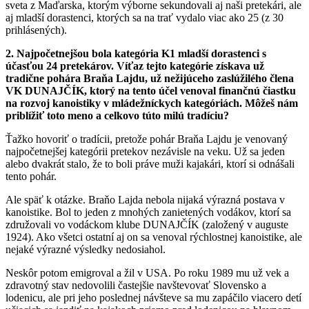
sveta z Maďarska, ktorým výborne sekundovali aj naši pretekári, ale
aj mladší dorastenci, ktorých sa na trať vydalo viac ako 25 (z 30
prihlásených).
2. Najpočetnejšou bola kategória K1 mladší dorastenci s
účasťou 24 pretekárov. Víťaz tejto kategórie získava už
tradične pohára Braňa Lajdu, už nežijúceho zaslúžilého člena
VK DUNAJČÍK, ktorý na tento účel venoval finančnú čiastku
na rozvoj kanoistiky v mládežníckych kategóriách. Môžeš nám
priblížiť toto meno a celkovo túto milú tradíciu?
Ťažko hovoriť o tradícii, pretože pohár Braňa Lajdu je venovaný
najpočetnejšej kategórii pretekov nezávisle na veku. Už sa jeden
alebo dvakrát stalo, že to boli práve muži kajakári, ktorí si odnášali
tento pohár.
Ale späť k otázke. Braňo Lajda nebola nijaká výrazná postava v
kanoistike. Bol to jeden z mnohých zanietených vodákov, ktorí sa
združovali vo vodáckom klube DUNAJČÍK (založený v auguste
1924). Ako všetci ostatní aj on sa venoval rýchlostnej kanoistike, ale
nejaké výrazné výsledky nedosiahol.
Neskôr potom emigroval a žil v USA. Po roku 1989 mu už vek a
zdravotný stav nedovolili častejšie navštevovať Slovensko a
lodenicu, ale pri jeho poslednej návšteve sa mu zapáčilo viacero detí