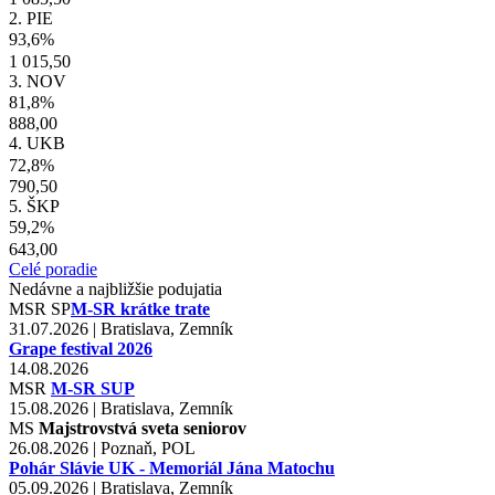
2. PIE
93,6%
1 015,50
3. NOV
81,8%
888,00
4. UKB
72,8%
790,50
5. ŠKP
59,2%
643,00
Celé poradie
Nedávne a najbližšie podujatia
MSR
SP
M-SR krátke trate
31.07.2026 | Bratislava, Zemník
Grape festival 2026
14.08.2026
MSR
M-SR SUP
15.08.2026 | Bratislava, Zemník
MS
Majstrovstvá sveta seniorov
26.08.2026 | Poznaň, POL
Pohár Slávie UK - Memoriál Jána Matochu
05.09.2026 | Bratislava, Zemník