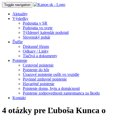
Toggle navigation
Aktuality
Výsledky
Podujatia v SR
Podujatia vo svete
Týždenný kalendár podujatí
Slovenský pohár
Ďalšie
Diskusné fórum
Odkazy / Linky
Tlačivá a dokumenty
Poistenie
Cestovné poistenie
Poistenie do hôr
Úrazové poistenie osôb vo vozidle
Povinné zmluvné poistenie
Havarijné poistenie
Poistenie domu, bytu a domácnosti
Poistenie zodpovednosti zamestnanca za škodu
Kontakt
4 otázky pre Ľuboša Kunca o