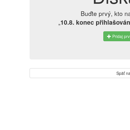
Buďte prvý, kto n
„
10.8. konec přihlašován
Pridaj prv
Späť na