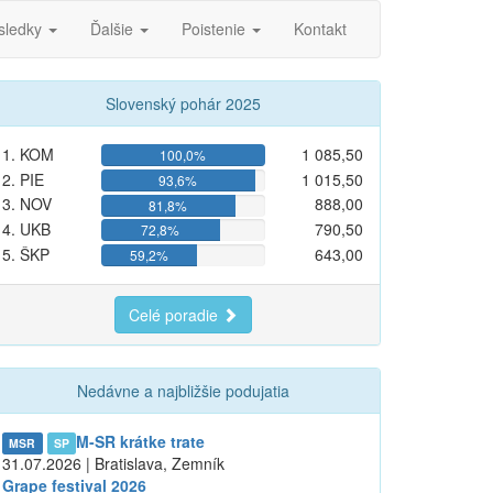
sledky
Ďalšie
Poistenie
Kontakt
Slovenský pohár 2025
1. KOM
1 085,50
100,0%
2. PIE
1 015,50
93,6%
3. NOV
888,00
81,8%
4. UKB
790,50
72,8%
5. ŠKP
643,00
59,2%
Celé poradie
Nedávne a najbližšie podujatia
M-SR krátke trate
MSR
SP
31.07.2026 | Bratislava, Zemník
Grape festival 2026