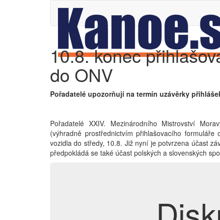
10.8. konec přihlašov
do ONV
Pořadatelé upozorňují na termín uzávěrky přihláše
Pořadatelé XXIV. Mezinárodního Mistrovství Mora
(výhradně prostřednictvím přihlašovacího formuláře 
vozidla do středy, 10.8. Již nyní je potvrzena účast z
předpokládá se také účast polských a slovenských spo
Disk