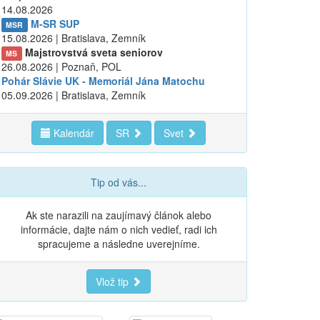
14.08.2026
M-SR SUP
MSR
15.08.2026 | Bratislava, Zemník
Majstrovstvá sveta seniorov
MS
26.08.2026 | Poznaň, POL
Pohár Slávie UK - Memoriál Jána Matochu
05.09.2026 | Bratislava, Zemník
Kalendár
SR
Svet
Tip od vás...
Ak ste narazili na zaujímavý článok alebo
informácie, dajte nám o nich vedieť, radi ich
spracujeme a následne uverejníme.
Vlož tip