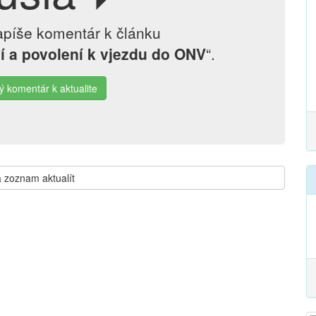
apíše komentár k článku
í a povolení k vjezdu do ONV
“.
ý komentár k aktualite
 zoznam aktualít