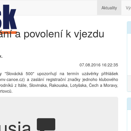
Aktuality
Vý
ání a povolení k vjezdu
k.
07.08.2016 16:22:35
vy "Slovácká 500" upozorňují na termín uzávěrky přihlášek
onv-canoe.cz) a zaslání registrační značky jednoho klubového
ávodníků z Itálie, Slovinska, Rakouska, Lotyšska, Čech a Moravy,
rtovců.
usia